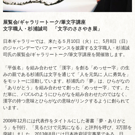
展覧会/ギャラリートーク/筆文字講座
文字職人・杉浦誠司 「文字のささやき展」
日本ギャラリーでは、来たる５月10日（火）に、5月8日（日）
のジャパンデーでパフォーマンスを披露する文字職人・杉浦誠
司氏の展覧会/ギャラリートーク/筆文字講座を開催致します。
「平仮名」を組み合わせて「漢字」を創る「めっせー字」の生
みの親である杉浦氏は文字を通じて「人を元気に 人に勇気を」
をモットーに活動しています。杉浦氏の「夢」は、ひらがなの
「ありがとう」を組み合わせて創った「めっせー字」です。た
だ単に、パズルのようにひらがなを組み合わせたのではなく、
漢字の持つ意味とひらがなの意味がリンクするように創られて
います。
2008年12月には代表作をタイトルにした著書「夢・ありがと
う」を刊行、「見るだけで元気になる」と評判を呼び、3万部を
突破しました。2013年8月には日本政府認定事業である、日