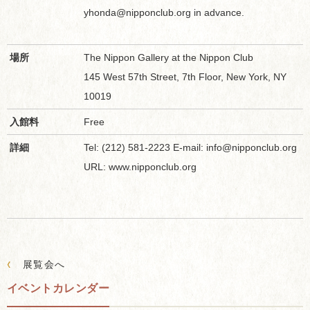
yhonda@nipponclub.org in advance.
場所
The Nippon Gallery at the Nippon Club
145 West 57th Street, 7th Floor, New York, NY
10019
入館料
Free
詳細
Tel: (212) 581-2223 E-mail: info@nipponclub.org
URL: www.nipponclub.org
‹
展覧会へ
イベントカレンダー