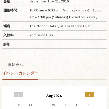
会期
September 15 – 21, 2016
開催時間
10:00 am – 6:00 pm (Monday - Friday) 10:00
am – 5:00 pm (Saturday) Closed on Sunday
場所
The Nippon Gallery at The Nippon Club
入館料
Admission Free
詳細
‹
展覧会へ
イベントカレンダー
‹
›
Aug 2026
S
M
T
W
T
F
S