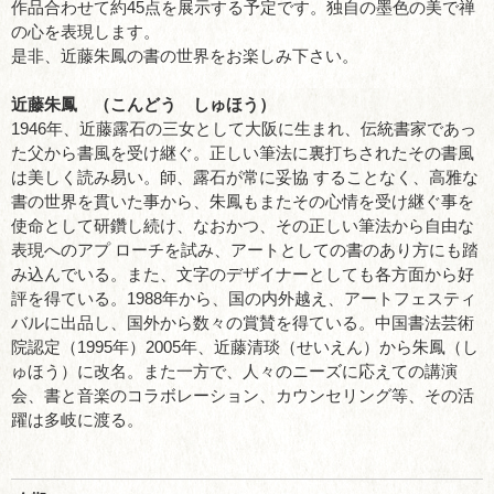
作品合わせて約45点を展示する予定です。独自の墨色の美で禅
の心を表現します。
是非、近藤朱鳳の書の世界をお楽しみ下さい。
近藤朱鳳 （こんどう しゅほう）
1946年、近藤露石の三女として大阪に生まれ、伝統書家であっ
た父から書風を受け継ぐ。正しい筆法に裏打ちされたその書風
は美しく読み易い。師、露石が常に妥協 することなく、高雅な
書の世界を貫いた事から、朱鳳もまたその心情を受け継ぐ事を
使命として研鑽し続け、なおかつ、その正しい筆法から自由な
表現へのアプ ローチを試み、アートとしての書のあり方にも踏
み込んでいる。また、文字のデザイナーとしても各方面から好
評を得ている。1988年から、国の内外越え、アートフェスティ
バルに出品し、国外から数々の賞賛を得ている。中国書法芸術
院認定（1995年）2005年、近藤清琰（せいえん）から朱鳳（し
ゅほう）に改名。また一方で、人々のニーズに応えての講演
会、書と音楽のコラボレーション、カウンセリング等、その活
躍は多岐に渡る。