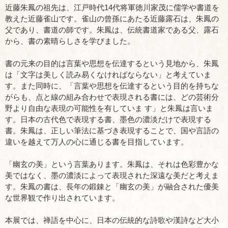
近藤朱鳳の祖先は、江戸時代14代将軍徳川家茂に儒学や書道を
教えた近藤雀山です。雀山の曾孫にあたる近藤露石は、朱鳳の
父であり、書道の師です。朱鳳は、伝統書道家である父、露石
から、書の素晴らしさを学びました。
書の元来の目的は言葉や思想を伝達するという見地から、朱鳳
は「文字は美しく読み易くなければならない」と考えていま
す。また同時に、「言葉や思想を伝達するという目的を持ちな
がらも、点と線の組み合わせで表現される書には、どの芸術分
野より自由な表現の可能性を有していま す」と朱鳳は言いま
す。日本の古代色で表現する書、墨色の濃淡だけで表現する
書。朱鳳は、正しい筆法に基づき表現することで、国や言語の
違いを越えて万人の心に通じる書を目指しています。
「幽玄の美」という言葉あります。朱鳳は、それは色彩豊かな
美ではなく、墨の濃淡によって表現された深遠な美だと考えま
す。朱鳳の書は、長年の鍛錬と「幽玄の美」が融合された優美
な世界観で作り出されています。
本展では、禅語を中心に、日本の伝統的な詩歌や漢詩など大小