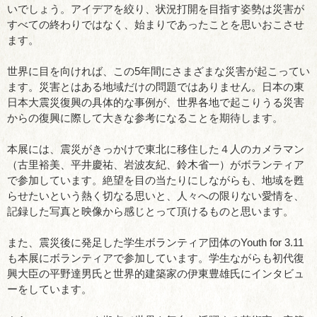
いでしょう。アイデアを絞り、状況打開を目指す姿勢は災害が
すべての終わりではなく、始まりであったことを思いおこさせ
ます。
世界に目を向ければ、この5年間にさまざまな災害が起こってい
ます。災害とはある地域だけの問題ではありません。日本の東
日本大震災復興の具体的な事例が、世界各地で起こりうる災害
からの復興に際して大きな参考になることを期待します。
本展には、震災がきっかけで東北に移住した４人のカメラマン
（古里裕美、平井慶祐、岩波友紀、鈴木省一）がボランティア
で参加しています。絶望を目の当たりにしながらも、地域を甦
らせたいという熱く切なる思いと、人々への限りない愛情を、
記録した写真と映像から感じとって頂けるものと思います。
また、震災後に発足した学生ボランティア団体のYouth for 3.11
も本展にボランティアで参加しています。学生ながらも初代復
興大臣の平野達男氏と世界的建築家の伊東豊雄氏にインタビュ
ーをしています。