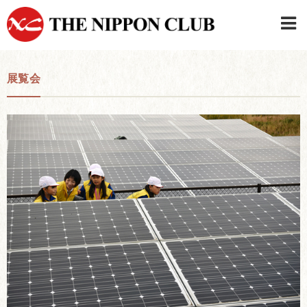
JAPANESE
|
ENGLISH
展覧会
日本クラブメンバーログイン
連絡先・駐車場
はじめてご利用の方はこちら
›