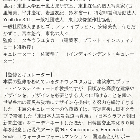
協力：東北大学五十嵐太郎研究室、東北在住の個人写真家 (古
里裕美、平井慶祐、岩波友紀、鈴木省一)、特定非営利活動法人
Youth for 3.11、一般社団法人 東北映像製作社協会、
一般社団法人まきビズ 、ノラ・イブラヒム、安籐美夜、うちだ
かずこ、宮本悠合、東北の人々
監修： タキウラユタカ （建築家、プラット・インスティチ
ュート准教授）
キュレーター： 佐藤恭子 （インディペンデント・キュレー
ター）
【監修とキュレーター】
本展の監修を務めているタキウラユタカは、建築家でプラッ
ト・インスティチュート准教授ですが、日頃から高度な建築や
デザインを、デザインを必要とする 人々に届けることを願い、
世界各地の震災被災地にデザインを提供する努力を続けてきま
した。本展のキュレーターの佐藤恭子は、震災直後に日本クラ
ブで開催 した「東日本大震災報道写真展」（日本クラブと朝日
新聞主催）をコーディネートしたほか、日韓国交正常化５０周
年を記念した現代アート展”Re: Kontemporary, Fermented
Souls” （ウォーターフォールマンション、国連基金がサポー