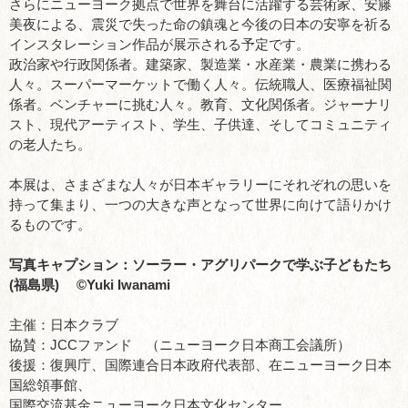
さらにニューヨーク拠点で世界を舞台に活躍する芸術家、安籐
美夜による、震災で失った命の鎮魂と今後の日本の安寧を祈る
インスタレーション作品が展示される予定です。
政治家や行政関係者。建築家、製造業・水産業・農業に携わる
人々。スーパーマーケットで働く人々。伝統職人、医療福祉関
係者。ベンチャーに挑む人々。教育、文化関係者。ジャーナリ
スト、現代アーティスト、学生、子供達、そしてコミュニティ
の老人たち。
本展は、さまざまな人々が日本ギャラリーにそれぞれの思いを
持って集まり、一つの大きな声となって世界に向けて語りかけ
るものです。
写真キャプション：ソーラー・アグリパークで学ぶ子どもたち
(福島県) ©Yuki Iwanami
主催：日本クラブ
協賛：JCCファンド （ニューヨーク日本商工会議所）
後援：復興庁、国際連合日本政府代表部、在ニューヨーク日本
国総領事館、
国際交流基金ニューヨーク日本文化センター