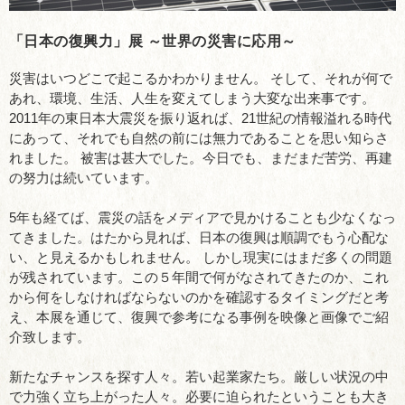
「日本の復興力」展 ～世界の災害に応用～
災害はいつどこで起こるかわかりません。 そして、それが何で
あれ、環境、生活、人生を変えてしまう大変な出来事です。
2011年の東日本大震災を振り返れば、21世紀の情報溢れる時代
にあって、それでも自然の前には無力であることを思い知らさ
れました。 被害は甚大でした。今日でも、まだまだ苦労、再建
の努力は続いています。
5年も経てば、震災の話をメディアで見かけることも少なくなっ
てきました。はたから見れば、日本の復興は順調でもう心配な
い、と見えるかもしれません。 しかし現実にはまだ多くの問題
が残されています。この５年間で何がなされてきたのか、これ
から何をしなければならないのかを確認するタイミングだと考
え、本展を通じて、復興で参考になる事例を映像と画像でご紹
介致します。
新たなチャンスを探す人々。若い起業家たち。厳しい状況の中
で力強く立ち上がった人々。必要に迫られたということも大き