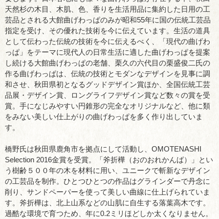
天然杉の木目、木肌、色、香りを生活用品に集約した日用の工
芸品とされる大館曲げわっぱのみが昭和55年に国の伝統工芸品
指定を受け、その優れた技術を今に伝えています。生活の道具
として伝わった伝統の技術を今に伝えるべく、「現代の曲げわ
っぱ」をテーマに現代人の日常生活に適した曲げわっぱを提案
し続ける大館曲げわっぱの老舗、栗久の六代目の栗盛俊二氏の
作る曲げわっぱは、伝統の技術とモダンなデザインを見事に調
和させ、秋田県初となるグッドデザイン賞ほか、全国伝統工芸
品展・デザイン賞、ロングライフデザイン賞など数々の賞を受
賞。手になじみやすい円錐形の完全なオリジナルなど、他に類
をみない美しい仕上がりの曲げわっぱを多く作り出していま
す。
橋野氏は秋田県鹿角市を拠点にして活動し、OMOTENASHI
Selection 2016金賞を受賞。「斧折樺（おのおれかんば）」とい
う樹齢５００年の木を材料に用い、ユニークで斬新なデザイン
の工芸品を制作。ひとつひとつの作品はグラインダーで丹念に
削り、サンドペーパーを使って美しい曲線に仕上げられていま
す。斧折樺は、北上山系などの山肌に自生する落葉高木です。
過酷な環境で育つため、年に0.2ミリほどしか太くなりません。