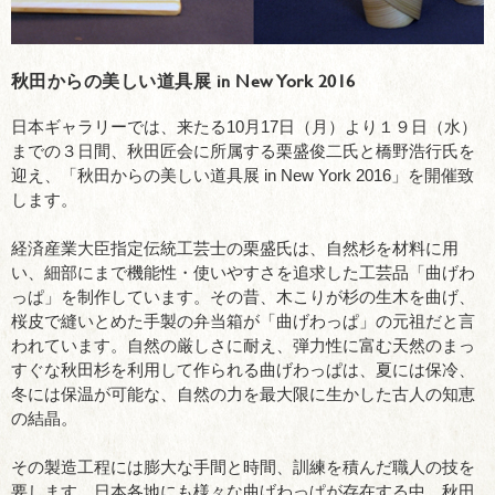
秋田からの美しい道具展 in New York 2016
日本ギャラリーでは、来たる10月17日（月）より１９日（水）
までの３日間、秋田匠会に所属する栗盛俊二氏と橋野浩行氏を
迎え、「秋田からの美しい道具展 in New York 2016」を開催致
します。
経済産業大臣指定伝統工芸士の栗盛氏は、自然杉を材料に用
い、細部にまで機能性・使いやすさを追求した工芸品「曲げわ
っぱ」を制作しています。その昔、木こりが杉の生木を曲げ、
桜皮で縫いとめた手製の弁当箱が「曲げわっぱ」の元祖だと言
われています。自然の厳しさに耐え、弾力性に富む天然のまっ
すぐな秋田杉を利用して作られる曲げわっぱは、夏には保冷、
冬には保温が可能な、自然の力を最大限に生かした古人の知恵
の結晶。
その製造工程には膨大な手間と時間、訓練を積んだ職人の技を
要します。日本各地にも様々な曲げわっぱが存在する中、秋田