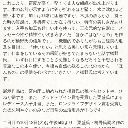
これにより、密度が高く、堅くて丈夫な組織が出来上がりま
す。木の名前が示すように斧が折れるほど堅く、水に沈むほど
重い木です。加工は非常に困難ですが、木肌の滑らかさ、持っ
た時の質感は、斧折樺でしか在り得ない、特有の美しさがあり
ます。入手も加工も難しい木を使って、三次元的な造形に、メ
ッセージ性や精神性が吹き込まれた「ほかにはないもの」を作
るのが橋野氏の信条です。「機能的でありながらも曲線美の追
及を目指し、『使いたい』と思える美しい形を意識していま
す」仕事をしているその瞬間が好きでたまらないと話す橋野
氏。「いずれ目にすることさえ難しくなるだろうと予想される
貴重なこの木を使い、今後も自然の残るこの北の地から、『ほ
んもの』の提供を心がけていきたい」と橋野氏は考えていま
す。
展示作品は、宮内庁に納められた橋野氏の靴べらセットや、ひ
ねり髪すき、また、グッドデザイン賞を受賞した栗盛氏による
レディース入子弁当、また、ロングライフデザイン賞を受賞し
た徳久利やぐいのみなど日常の生活用具が中心です。
二日目の10月18日(火)は午後5時より、栗盛氏・橋野氏両名作の