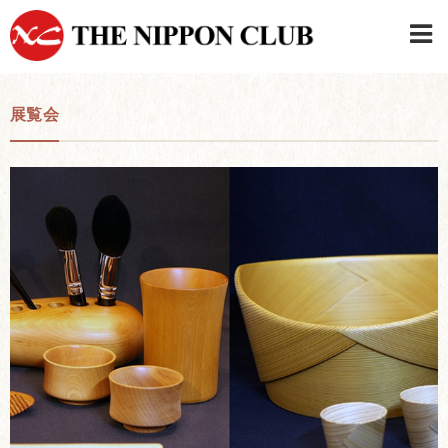
JAPANESE
|
ENGLISH
展覧会
日本クラブメンバーログイン
連絡先・駐車場
はじめてご利用の方はこちら
›