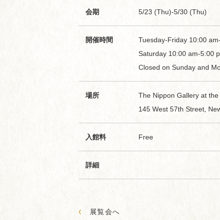
会期
5/23 (Thu)-5/30 (Thu)
開催時間
Tuesday-Friday 10:00 am
Saturday 10:00 am-5:00 
Closed on Sunday and M
場所
The Nippon Gallery at the
145 West 57th Street, New
入館料
Free
詳細
‹
展覧会へ