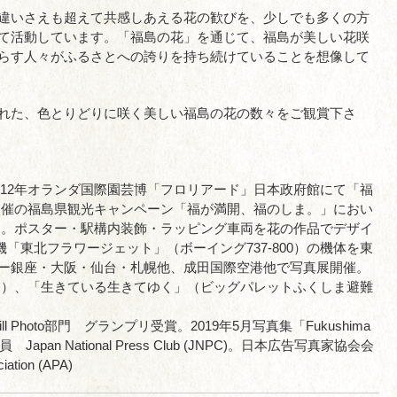
違いさえも超えて共感しあえる花の歓びを、少しでも多くの方
て活動しています。「福島の花」を通じて、福島が美しい花咲
らす人々がふるさとへの誇りを持ち続けていることを想像して
れた、色とりどりに咲く美しい福島の花の数々をご観賞下さ
2012年オランダ国際園芸博「フロリアード」日本政府館にて「福
6年開催の福島県観光キャンペーン「福が満開、福のしま。」におい
る。ポスター・駅構内装飾・ラッピング車両を花の作品でデザイ
装機「東北フラワージェット」（ボーイング737-800）の機体を東
ー銀座・大阪・仙台・札幌他、成田国際空港他で写真展開催。
郎）、「生きている生きてゆく」（ビッグパレットふくしま避難
ill Photo部門 グランプリ受賞。2019年5月写真集「Fukushima
apan National Press Club (JNPC)。日本広告写真家協会会
iation (APA)