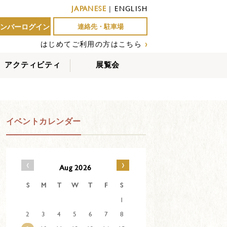
JAPANESE
|
ENGLISH
ンバーログイン
連絡先・駐車場
はじめてご利用の方はこちら
›
アクティビティ
展覧会
屋外アクティビティ
室内アクティビティ
EVENTS
イベントカレンダー
‹
›
Aug 2026
S
M
T
W
T
F
S
1
2
3
4
5
6
7
8