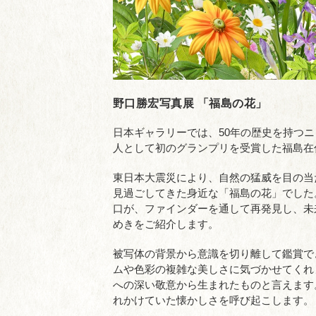
野口勝宏写真展 「福島の花」
日本ギャラリーでは、50年の歴史を持つニコ
人として初のグランプリを受賞した福島在
東日本大震災により、自然の猛威を目の当
見過ごしてきた身近な「福島の花」でした
口が、ファインダーを通して再発見し、未
めきをご紹介します。
被写体の背景から意識を切り離して鑑賞で
ムや色彩の複雑な美しさに気づかせてくれ
への深い敬意から生まれたものと言えます
れかけていた懐かしさを呼び起こします。