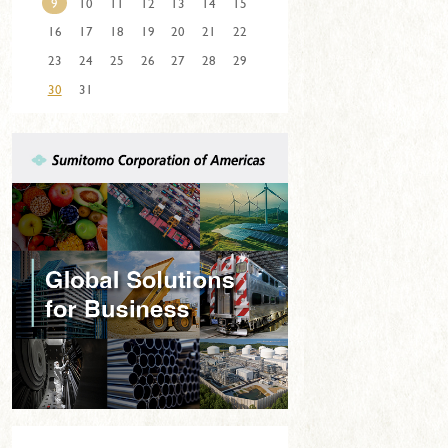
9
10
11
12
13
14
15
16
17
18
19
20
21
22
23
24
25
26
27
28
29
30
31