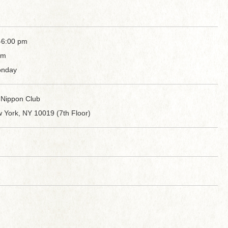
-6:00 pm
pm
onday
 Nippon Club
 York, NY 10019 (7th Floor)