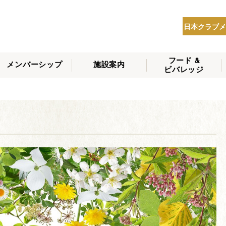
日本クラブメ
フード &
メンバーシップ
施設案内
ビバレッジ
THE NIPPON CLUB
メンバーシップの種
会員へのサービス
会員特典
入会方法
NEWS
類