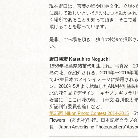
現在野口は、言葉の壁や国や文化、立場の
に感じて欲しいという思いにつき動かされ
く場所であることを知って頂き、そこで暮
頂けることを願っています。
是非、ご来場を頂き、独自の技法で撮影さ
い。
野口勝宏
Katsuhiro Noguchi
1959年福島県猪苗代町生まれ。写真家。
島の花」が紹介される。2014年〜201
てJR東日本のメインイメージに採用され
ン。2016年5月より就航したANA特別塗
北の花作品でデザイン。キヤノンギャラリ
著書に「ここは花の島」（帯文 谷川俊太
所記刊行委員会編）など。
第35回 Nikon Photo Contest 2014-2015
St
Flowers」(玄光社)刊行。日本記者クラブ会員 J
員 Japan Advertising Photographers’ Assoc