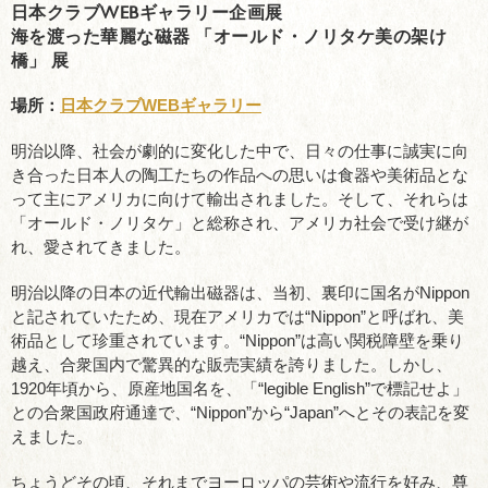
日本クラブWEBギャラリー企画展
海を渡った華麗な磁器 「オールド・ノリタケ美の架け
橋」 展
場所：
日本クラブWEBギャラリー
明治以降、社会が劇的に変化した中で、日々の仕事に誠実に向
き合った日本人の陶工たちの作品への思いは食器や美術品とな
って主にアメリカに向けて輸出されました。そして、それらは
「オールド・ノリタケ」と総称され、アメリカ社会で受け継が
れ、愛されてきました。
明治以降の日本の近代輸出磁器は、当初、裏印に国名がNippon
と記されていたため、現在アメリカでは“Nippon”と呼ばれ、美
術品として珍重されています。“Nippon”は高い関税障壁を乗り
越え、合衆国内で驚異的な販売実績を誇りました。しかし、
1920年頃から、原産地国名を、「“legible English”で標記せよ」
との合衆国政府通達で、“Nippon”から“Japan”へとその表記を変
えました。
ちょうどその頃、それまでヨーロッパの芸術や流行を好み、尊