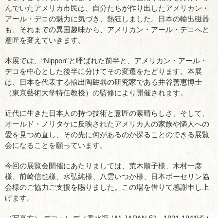
んでいたアメリカ市民は、自分たちが作り出したアメリカン・
アール・デコの魅力に気づき、熱狂しました。日本の輸出磁器
も、それまでの異国趣味から、アメリカン・アール・デコへと
意匠を変えていきます。
本展では、“Nippon”と呼ばれた前半と、アメリカン・アール・
デコを中心とした後半に分けてその変遷をたどります。本展
は、日本を代表する輸出陶磁器の研究家である井谷善恵博士
（東京藝術大学特任教授）の監修により開催されます。
近代に生きた日本人の持つ技術と意匠の素晴らしさ、そして、
オールド・ノリタケに反映されたアメリカ人の家族や隣人への
愛を見つめ直し、その先に何があるのか探ることのできる展覧
会になることを願っています。
今回の展覧会開催にあたりましては、荒木順子様、木村一彦
様、前崎信也様、水弘純様、八雲いつか様、日本ポーセリン協
会様のご協力ご支援を賜りました。この場を借りて感謝申し上
げます。