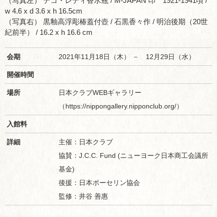
（写真左） デコ・レディ香水瓶 / M-JAPAN 印 1921-1941頃 /
w 4.6 x d 3.6 x h 16.5cm
（写真右） 黒釉高浮彫椿蓋付壺 / 石黒香々作 / 明治後期（20世
紀前半） / 16.2 x h 16.6 cm
会期
2021年11月18日（木） － 12月29日（水）
開催時間
場所
日本クラブWEBギャラリー
（https://nippongallery.nipponclub.org/）
入館料
詳細
主催：日本クラブ
協賛：J.C.C. Fund (ニューヨーク日本商工会議所
基金)
後援：日本ポーセリン協会
監修：井谷 善惠