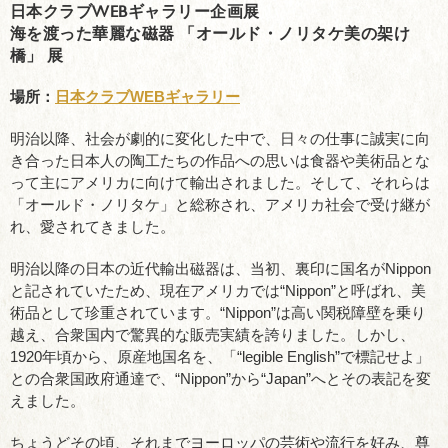
日本クラブWEBギャラリー企画展
海を渡った華麗な磁器 「オールド・ノリタケ美の架け
橋」 展
場所：
日本クラブWEBギャラリー
明治以降、社会が劇的に変化した中で、日々の仕事に誠実に向
き合った日本人の陶工たちの作品への思いは食器や美術品とな
って主にアメリカに向けて輸出されました。そして、それらは
「オールド・ノリタケ」と総称され、アメリカ社会で受け継が
れ、愛されてきました。
明治以降の日本の近代輸出磁器は、当初、裏印に国名がNippon
と記されていたため、現在アメリカでは“Nippon”と呼ばれ、美
術品として珍重されています。“Nippon”は高い関税障壁を乗り
越え、合衆国内で驚異的な販売実績を誇りました。しかし、
1920年頃から、原産地国名を、「“legible English”で標記せよ」
との合衆国政府通達で、“Nippon”から“Japan”へとその表記を変
えました。
ちょうどその頃、それまでヨーロッパの芸術や流行を好み、尊