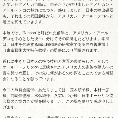
んでいたアメリカ市民は、自分たちが作り出したアメリカン・
アール・デコの魅力に気づき、熱狂しました。日本の輸出磁器
も、それまでの異国趣味から、アメリカン・アール・デコへと
意匠を変えていきます。
本展では、“Nippon”と呼ばれた前半と、アメリカン・アール・
デコを中心とした後半に分けてその変遷をたどります。本展
は、日本を代表する輸出陶磁器の研究家である井谷善恵博士
（東京藝術大学特任教授）の監修により開催されます。
近代に生きた日本人の持つ技術と意匠の素晴らしさ、そして、
オールド・ノリタケに反映されたアメリカ人の家族や隣人への
愛を見つめ直し、その先に何があるのか探ることのできる展覧
会になることを願っています。
今回の展覧会開催にあたりましては、荒木順子様、木村一彦
様、前崎信也様、水弘純様、八雲いつか様、日本ポーセリン協
会様のご協力ご支援を賜りました。この場を借りて感謝申し上
げます。