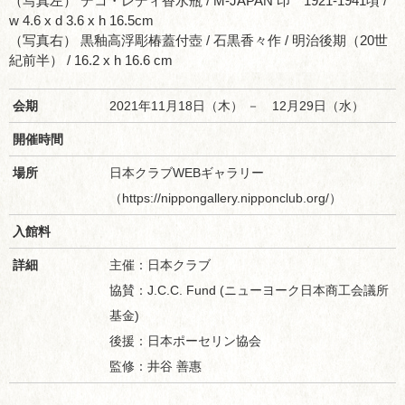
（写真左） デコ・レディ香水瓶 / M-JAPAN 印 1921-1941頃 /
w 4.6 x d 3.6 x h 16.5cm
（写真右） 黒釉高浮彫椿蓋付壺 / 石黒香々作 / 明治後期（20世
紀前半） / 16.2 x h 16.6 cm
会期
2021年11月18日（木） － 12月29日（水）
開催時間
場所
日本クラブWEBギャラリー
（https://nippongallery.nipponclub.org/）
入館料
詳細
主催：日本クラブ
協賛：J.C.C. Fund (ニューヨーク日本商工会議所
基金)
後援：日本ポーセリン協会
監修：井谷 善惠