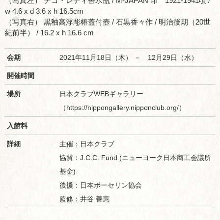
（写真左） デコ・レディ香水瓶 / M-JAPAN 印 1921-1941頃 /
w 4.6 x d 3.6 x h 16.5cm
（写真右） 黒釉高浮彫椿蓋付壺 / 石黒香々作 / 明治後期（20世
紀前半） / 16.2 x h 16.6 cm
会期
2021年11月18日（木） － 12月29日（水）
開催時間
場所
日本クラブWEBギャラリー
（https://nippongallery.nipponclub.org/）
入館料
詳細
主催：日本クラブ
協賛：J.C.C. Fund (ニューヨーク日本商工会議所
基金)
後援：日本ポーセリン協会
監修：井谷 善惠