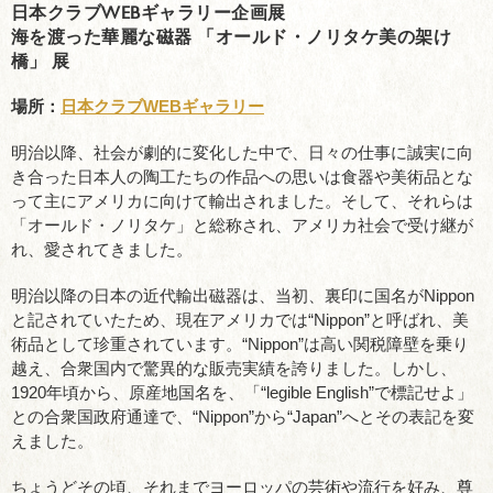
日本クラブWEBギャラリー企画展
海を渡った華麗な磁器 「オールド・ノリタケ美の架け
橋」 展
場所：
日本クラブWEBギャラリー
明治以降、社会が劇的に変化した中で、日々の仕事に誠実に向
き合った日本人の陶工たちの作品への思いは食器や美術品とな
って主にアメリカに向けて輸出されました。そして、それらは
「オールド・ノリタケ」と総称され、アメリカ社会で受け継が
れ、愛されてきました。
明治以降の日本の近代輸出磁器は、当初、裏印に国名がNippon
と記されていたため、現在アメリカでは“Nippon”と呼ばれ、美
術品として珍重されています。“Nippon”は高い関税障壁を乗り
越え、合衆国内で驚異的な販売実績を誇りました。しかし、
1920年頃から、原産地国名を、「“legible English”で標記せよ」
との合衆国政府通達で、“Nippon”から“Japan”へとその表記を変
えました。
ちょうどその頃、それまでヨーロッパの芸術や流行を好み、尊