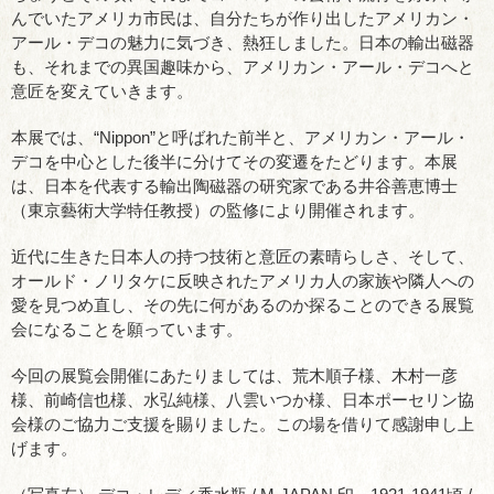
んでいたアメリカ市民は、自分たちが作り出したアメリカン・
アール・デコの魅力に気づき、熱狂しました。日本の輸出磁器
も、それまでの異国趣味から、アメリカン・アール・デコへと
意匠を変えていきます。
本展では、“Nippon”と呼ばれた前半と、アメリカン・アール・
デコを中心とした後半に分けてその変遷をたどります。本展
は、日本を代表する輸出陶磁器の研究家である井谷善恵博士
（東京藝術大学特任教授）の監修により開催されます。
近代に生きた日本人の持つ技術と意匠の素晴らしさ、そして、
オールド・ノリタケに反映されたアメリカ人の家族や隣人への
愛を見つめ直し、その先に何があるのか探ることのできる展覧
会になることを願っています。
今回の展覧会開催にあたりましては、荒木順子様、木村一彦
様、前崎信也様、水弘純様、八雲いつか様、日本ポーセリン協
会様のご協力ご支援を賜りました。この場を借りて感謝申し上
げます。