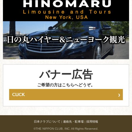
バナー広告
ご希望の方はこちらへどうぞ。
›
CLICK
日本クラブについて
|
連絡先・駐車場
|
採用情報
©THE NIPPON CLUB, INC. All Rights Reserved.