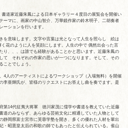
り、書道家近藤朱鳳による日本ギャラリー４度目の展覧会を開催い
テーマに、画家の中山智介、万華鏡作家の鈴木明子、二胡奏者
レーションを行います。
きを意味します。文字や言葉は光となって人生を照らし 絵は
輝く花のように人を笑顔にします。人生の中で 偶然出会った言
たり、、、は誰でも経験があることかと思います。近藤朱鳳の
して それぞれの作家の思いが一つになります。そして、その
ることでしょう。
で、4人のアーティストによるワークショップ（入場無料）を開催
の李亜輝氏が、皆様のリクエストにお答えし曲を奏でます。是
府第14代征夷大将軍 徳川家茂に儒学や書道を教えていた近藤
書道のみならず、あらゆる芸術文化に精通していた人物として
の静岡県富士宮市に芙蓉学塾を開き、多くの優れた人材を輩出
妃・昭憲皇太后の和歌の師でもあったと伝えられている。雀山