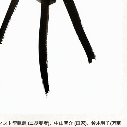
スト李亜輝 (ニ胡奏者)、中山智介 (画家)、鈴木明子(万華