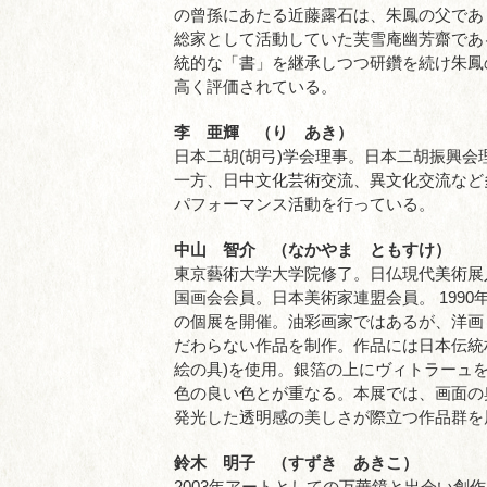
の曾孫にあたる近藤露石は、朱鳳の父であ
総家として活動していた芙雪庵幽芳齋であ
統的な「書」を継承しつつ研鑽を続け朱鳳
高く評価されている。
李 亜輝 （り あき）
日本二胡(胡弓)学会理事。日本二胡振興
一方、日中文化芸術交流、異文化交流など
パフォーマンス活動を行っている。
中山 智介 （なかやま ともすけ）
東京藝術大学大学院修了。日仏現代美術展
国画会会員。日本美術家連盟会員。 199
の個展を開催。油彩画家ではあるが、洋画
だわらない作品を制作。作品には日本伝統
絵の具)を使用。銀箔の上にヴィトラーュ
色の良い色とが重なる。本展では、画面の
発光した透明感の美しさが際立つ作品群を
鈴木 明子 （すずき あきこ）
2003年アートとしての万華鏡と出会い