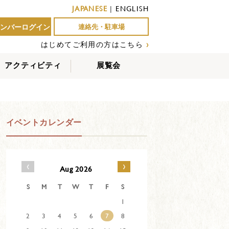
JAPANESE
|
ENGLISH
ンバーログイン
連絡先・駐車場
はじめてご利用の方はこちら
›
アクティビティ
展覧会
屋外アクティビティ
室内アクティビティ
EVENTS
イベントカレンダー
‹
›
Aug 2026
S
M
T
W
T
F
S
1
2
3
4
5
6
7
8