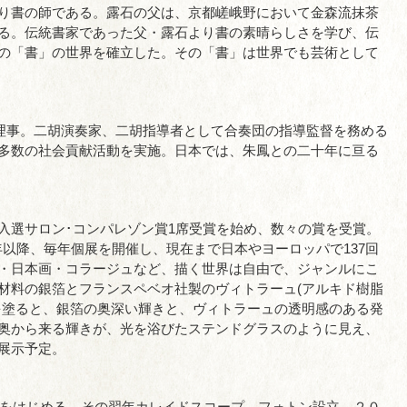
り書の師である。露石の父は、京都嵯峨野において金森流抹茶
る。伝統書家であった父・露石より書の素晴らしさを学び、伝
の「書」の世界を確立した。その「書」は世界でも芸術として
会理事。二胡演奏家、二胡指導者として合奏団の指導監督を務める
多数の社会貢献活動を実施。日本では、朱鳳との二十年に亘る
入選サロン･コンパレゾン賞1席受賞を始め、数々の賞を受賞。
0年以降、毎年個展を開催し、現在まで日本やヨーロッパで137回
・日本画・コラージュなど、描く世界は自由で、ジャンルにこ
材料の銀箔とフランスペベオ社製のヴィトラーュ(アルキド樹脂
を塗ると、銀箔の奥深い輝きと、ヴィトラーュの透明感のある発
奥から来る輝きが、光を浴びたステンドグラスのように見え、
展示予定。
創作をはじめる。その翌年カレイドスコープ フォトン設立。２０