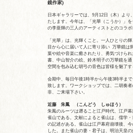
鏡作家)
日本ギャラリーでは、9月12日（木）よ
たします。今年は、「光華（こうか）」を
の李亜輝の三人のアーティストとのコラボ
「光華」は、光輝くこと。一人ひとりの輝
目から心に届いて人に寄り添い 万華鏡は
葉や絵や音楽に癒されたり、勇気づけられ
書、中山智介の絵、鈴木明子の万華鏡を通
空間を包み込む胡弓の音色は皆様を魅了す
会期中、毎日午後1時半から午後3時半ま
致します。ワークショップでは、二胡奏者
非、ご来場下さい。
近藤 朱鳳 （こんどう しゅほう）
朱鳳のルーツは遡ること江戸時代、江戸幕
雀山である。文献によると雀山は、儒学・
の記述がある。雀山は江戸幕府崩壊後、今
した。また雀山の妻・君子は、明治天皇の