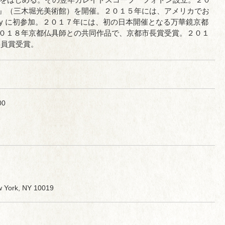
』（三木堀光美術館）を開催。２０１５年には、アメリカでお
pe Society に初参加。２０１７年には、初の日本開催となる万華鏡京都
０１８年京都仏具師との共同作品で、京都市長賞受賞。２０１
委員賞受賞。
00
w York, NY 10019