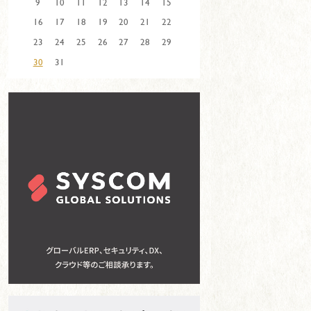
9
10
11
12
13
14
15
16
17
18
19
20
21
22
23
24
25
26
27
28
29
30
31