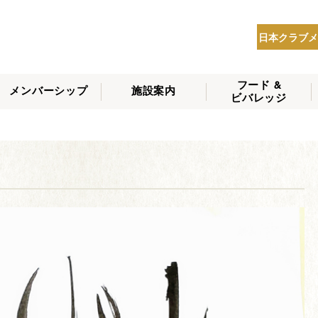
日本クラブメ
フード &
メンバーシップ
施設案内
ビバレッジ
THE NIPPON CLUB
メンバーシップの種
会員へのサービス
会員特典
入会方法
NEWS
類