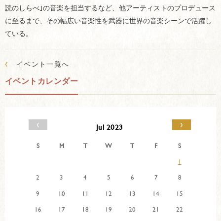
読のしらべ｣の音楽を担当するなど、他アーティストのプロデュース
に至るまで、その幅広い音楽性を武器に世界の音楽シーンで活躍し
ている。
‹
イベント一覧へ
イベントカレンダー
‹
›
Jul 2023
S
M
T
W
T
F
S
1
2
3
4
5
6
7
8
9
10
11
12
13
14
15
16
17
18
19
20
21
22