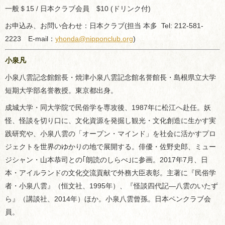
一般＄15 / 日本クラブ会員 $10 (ドリンク付)
お申込み、お問い合わせ：日本クラブ(担当 本多 Tel: 212-581-
2223 E-mail：
yhonda@nipponclub.org
)
小泉凡
小泉八雲記念館館長・焼津小泉八雲記念館名誉館長・島根県立大学
短期大学部名誉教授。東京都出身。
成城大学・同大学院で民俗学を専攻後、1987年に松江へ赴任。妖
怪、怪談を切り口に、文化資源を発掘し観光・文化創造に生かす実
践研究や、小泉八雲の「オープン・マインド」を社会に活かすプロ
ジェクトを世界のゆかりの地で展開する。俳優・佐野史郎、ミュー
ジシャン・山本恭司との｢朗読のしらべ｣に参画。2017年7月、日
本・アイルランドの文化交流貢献で外務大臣表彰。主著に『民俗学
者・小泉八雲』（恒文社、1995年）、『怪談四代記―八雲のいたず
ら』（講談社、2014年）ほか。小泉八雲曾孫。日本ペンクラブ会
員。