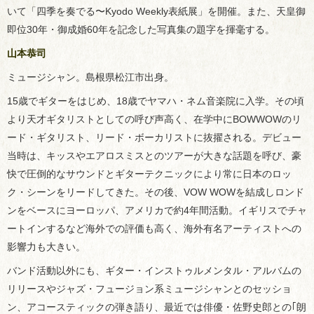
いて「四季を奏でる〜Kyodo Weekly表紙展」を開催。また、天皇御
即位30年・御成婚60年を記念した写真集の題字を揮毫する。
山本恭司
ミュージシャン。島根県松江市出身。
15歳でギターをはじめ、18歳でヤマハ・ネム音楽院に入学。その頃
より天才ギタリストとしての呼び声高く、在学中にBOWWOWのリ
ード・ギタリスト、リード・ボーカリストに抜擢される。デビュー
当時は、キッスやエアロスミスとのツアーが大きな話題を呼び、豪
快で圧倒的なサウンドとギターテクニックにより常に日本のロッ
ク・シーンをリードしてきた。その後、VOW WOWを結成しロンド
ンをベースにヨーロッパ、アメリカで約4年間活動。イギリスでチャ
ートインするなど海外での評価も高く、海外有名アーティストへの
影響力も大きい。
バンド活動以外にも、ギター・インストゥルメンタル・アルバムの
リリースやジャズ・フュージョン系ミュージシャンとのセッショ
ン、アコースティックの弾き語り、最近では俳優・佐野史郎との｢朗