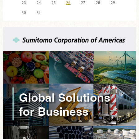
23
24
25
26
27
28
29
30
31