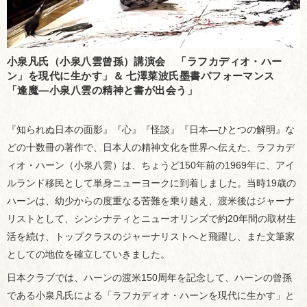
小泉凡氏（小泉八雲曾孫）講演会 「ラフカディオ・ハー
ン」を現代に生かす」＆ 七澤菜波氏墨書パフォーマンス
「逢魔―小泉八雲の精神と書が出会う」
『知られぬ日本の面影』『心』『怪談』『日本―ひとつの解明』な
どの十数冊の著作で、日本人の精神文化を世界へ伝えた、ラフカデ
ィオ・ハーン（小泉八雲）は、ちょうど150年前の1969年に、アイ
ルランド移民として単身ニューヨークに到着しました。当時19歳の
ハーンは、幼少からの度重なる苦難を乗り越え、渡米後はジャーナ
リストとして、シンシナティとニューオリンズで約20年間の取材生
活を続け、トップクラスのジャーナリストへと飛躍し、また文筆家
としての地位を確立していきました。
日本クラブでは、ハーンの渡米150周年を記念して、ハーンの曾孫
である小泉凡氏による「ラフカディオ・ハーンを現代に生かす」と