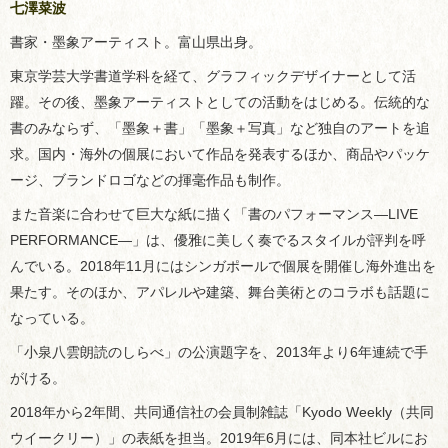
七澤菜波
書家・墨象アーティスト。富山県出身。
東京学芸大学書道学科を経て、グラフィックデザイナーとして活
躍。その後、墨象アーティストとしての活動をはじめる。伝統的な
書のみならず、「墨象＋書」「墨象＋写真」など独自のアートを追
求。国内・海外の個展において作品を発表するほか、商品やパッケ
ージ、ブランドロゴなどの揮毫作品も制作。
また音楽に合わせて巨大な紙に描く「書のパフォーマンス―LIVE
PERFORMANCE―」は、優雅に美しく奏でるスタイルが評判を呼
んでいる。2018年11月にはシンガポールで個展を開催し海外進出を
果たす。そのほか、アパレルや建築、舞台美術とのコラボも話題に
なっている。
「小泉八雲朗読のしらべ」の公演題字を、2013年より6年連続で手
がける。
2018年から2年間、共同通信社の会員制雑誌「Kyodo Weekly（共同
ウイークリー）」の表紙を担当。2019年6月には、同本社ビルにお