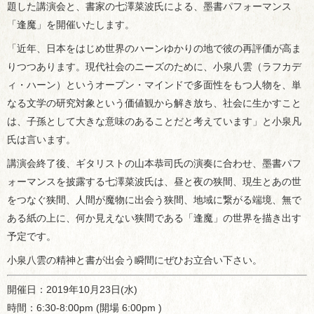
題した講演会と、書家の七澤菜波氏による、墨書パフォーマンス
「逢魔」を開催いたします。
「近年、日本をはじめ世界のハーンゆかりの地で彼の再評価が高ま
りつつあります。現代社会のニーズのために、小泉八雲（ラフカデ
ィ・ハーン）というオープン・マインドで多面性をもつ人物を、単
なる文学の研究対象という価値観から解き放ち、社会に生かすこと
は、子孫として大きな意味のあることだと考えています」と小泉凡
氏は言います。
講演会終了後、ギタリストの山本恭司氏の演奏に合わせ、墨書パフ
ォーマンスを披露する七澤菜波氏は、昼と夜の狭間、現生とあの世
をつなぐ狭間、人間が魔物に出会う狭間、地域に繋がる端境、無で
ある紙の上に、何か見えない狭間である「逢魔」の世界を描き出す
予定です。
小泉八雲の精神と書が出会う瞬間にぜひお立合い下さい。
開催日：2019年10月23日(水)
時間：6:30-8:00pm (開場 6:00pm )