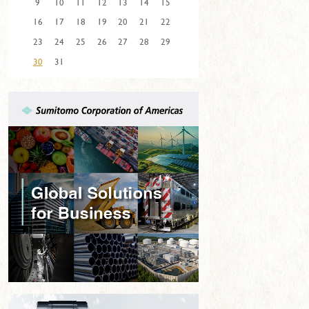
9
10
11
12
13
14
15
16
17
18
19
20
21
22
23
24
25
26
27
28
29
30
31