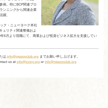
参画。特にBCP関連プロ
プランニングから関連企業
活躍。
リダック・ニューヨーク本社
セキュリティ関連整備およ
0年6月より現職にて、商業および投資ビジネス拡大を支援してい
たは
info@nipponclub.org
までお願い申し上げます。
ntact us at
info@jcciny.org
or
info@nipponclub.org