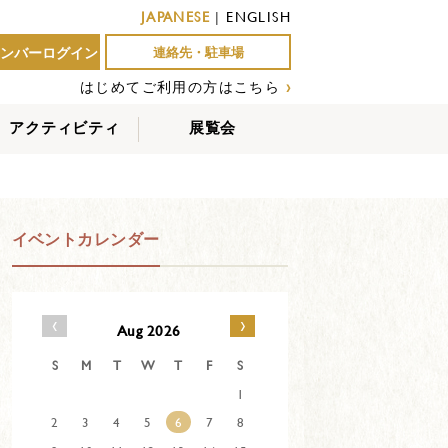
JAPANESE
|
ENGLISH
ンバーログイン
連絡先・駐車場
はじめてご利用の方はこちら
›
アクティビティ
展覧会
屋外アクティビティ
室内アクティビティ
EVENTS
イベントカレンダー
‹
›
Aug 2026
S
M
T
W
T
F
S
1
2
3
4
5
6
7
8