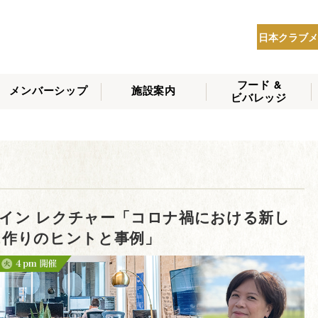
日本クラブメ
フード &
メンバーシップ
施設案内
ビバレッジ
THE NIPPON CLUB
メンバーシップの種
会員へのサービス
会員特典
入会方法
NEWS
類
ライン レクチャー「コロナ禍における新し
ス作りのヒントと事例」