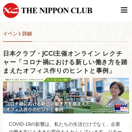
JAPANESE
|
ENGLISH
イベント詳細
日本クラブメンバーログイン
連絡先・駐車場
日本クラブ・JCCI主催オンライン レクチ
はじめてご利用の方はこちら
›
ャー「コロナ禍における新しい働き方を踏
まえたオフィス作りのヒントと事例」
COVID-19の影響は、私たちの生活だけでなく、企業
の働き方にも大きな変化をもたらしています。リモー