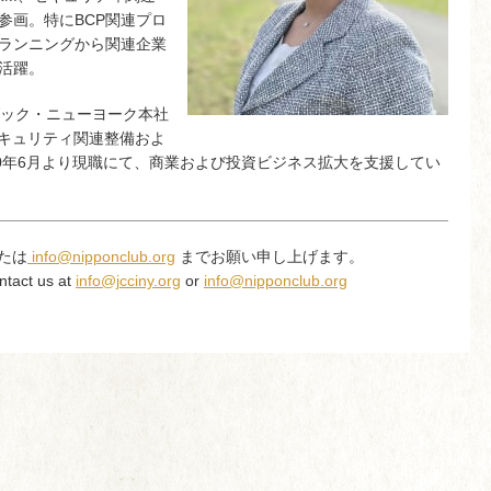
参画。特にBCP関連プロ
プランニングから関連企業
活躍。
リダック・ニューヨーク本社
セキュリティ関連整備およ
0年6月より現職にて、商業および投資ビジネス拡大を支援してい
たは
info@nipponclub.org
までお願い申し上げます。
ntact us at
info@jcciny.org
or
info@nipponclub.org