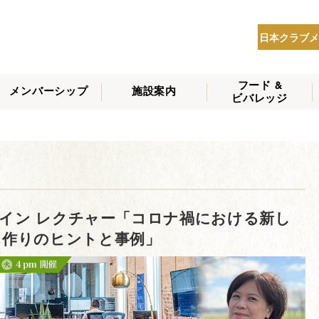
日本クラブメ
フード &
メンバーシップ
施設案内
ビバレッジ
THE NIPPON CLUB
メンバーシップの種
会員へのサービス
会員特典
入会方法
NEWS
類
ライン レクチャー「コロナ禍における新し
ス作りのヒントと事例」