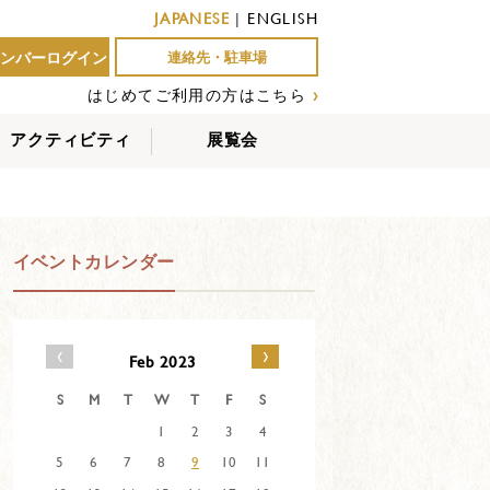
JAPANESE
|
ENGLISH
ンバーログイン
連絡先・駐車場
はじめてご利用の方はこちら
›
アクティビティ
展覧会
屋外アクティビティ
室内アクティビティ
EVENTS
イベントカレンダー
‹
›
Feb 2023
S
M
T
W
T
F
S
1
2
3
4
5
6
7
8
9
10
11