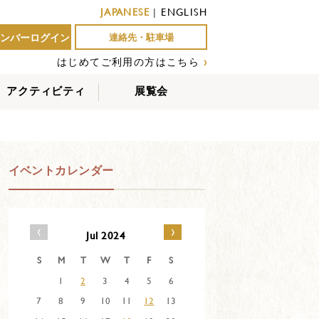
JAPANESE
|
ENGLISH
ンバーログイン
連絡先・駐車場
はじめてご利用の方はこちら
›
アクティビティ
展覧会
屋外アクティビティ
室内アクティビティ
EVENTS
イベントカレンダー
‹
›
Jul 2024
S
M
T
W
T
F
S
1
2
3
4
5
6
7
8
9
10
11
12
13