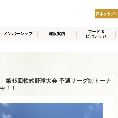
日本クラブメ
フード &
メンバーシップ
施設案内
ビバレッジ
THE NIPPON CLUB
メンバーシップの種
会員へのサービス
会員特典
入会方法
NEWS
類
杯」第45回軟式野球大会 予選リーグ制トーナ
中！！