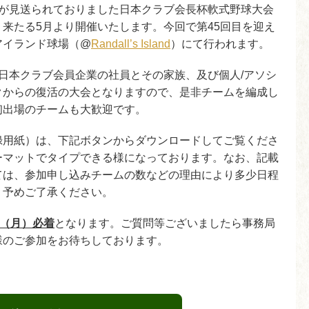
催が見送られておりました日本クラブ会長杯軟式野球大会
来たる5月より開催いたします。今回で第45回目を迎え
アイランド球場（@
Randall’s Island
）にて行われます。
日本クラブ会員企業の社員とその家族、及び個人/アソシ
クからの復活の大会となりますので、是非チームを編成し
初出場のチームも大歓迎です。
録用紙）は、下記ボタンからダウンロードしてご覧くださ
ーマットでタイプできる様になっております。なお、記載
ては、参加申し込みチームの数などの理由により多少日程
、予めご了承ください。
日（月）必着
となります。ご質問等ございましたら事務局
様のご参加をお待ちしております。