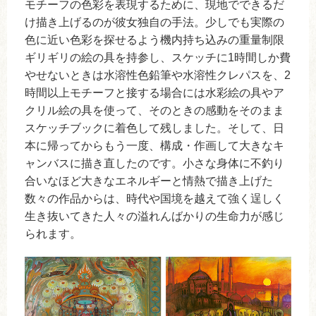
モチーフの色彩を表現するために、現地でできるだ
け描き上げるのが彼女独自の手法。少しでも実際の
色に近い色彩を探せるよう機内持ち込みの重量制限
ギリギリの絵の具を持参し、スケッチに1時間しか費
やせないときは水溶性色鉛筆や水溶性クレパスを、2
時間以上モチーフと接する場合には水彩絵の具やア
クリル絵の具を使って、そのときの感動をそのまま
スケッチブックに着色して残しました。そして、日
本に帰ってからもう一度、構成・作画して大きなキ
ャンバスに描き直したのです。小さな身体に不釣り
合いなほど大きなエネルギーと情熱で描き上げた
数々の作品からは、時代や国境を越えて強く逞しく
生き抜いてきた人々の溢れんばかりの生命力が感じ
られます。