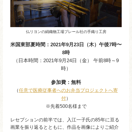
仏リヨンの絹織物工場プレール社の手織り工房
米国東部夏時間：2021年9月23日（木）午後7時〜
8時
（日本時間：2021年9月24日（金） 午前8時～9
時）
参加費：無料
（
任意で医療従事者へのお弁当プロジェクトへ寄
付
）
※先着500名様まで
レセプションの前半では、入江一子氏の85年に亘る
画業を振り返るとともに、作品を画像によりご紹介