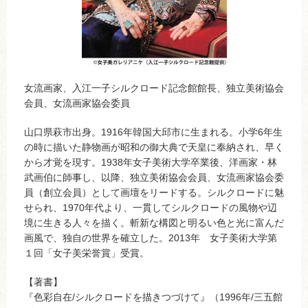
女流画家、入江一子シルクロード記念館館長、独立美術協会
会員、女流画家協会委員
山口県萩市出身。1916年韓国大邱市に生まれる。小学6年生
の時に描いた静物画が昭和の御大典で天皇に奉納され、早く
から才覚を現す。1938年女子美術大学卒業後、洋画家・林
武画伯に師事し、以降、独立美術協会会員、女流画家協会委
員（創立会員）として画壇をリードする。シルクロードに魅
せられ、1970年代より、一貫してシルクロードの風物や辺
境に生きる人々を描く。斬新な構図と明るい色と光に富んだ
画風で、独自の世界を確立した。2013年 女子美術大学第
１回「女子美栄誉賞」受賞。
【著書】
『色彩自在/シルクロードを描きつづけて』（1996年/三五館