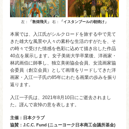
左：
「敦煌飛天」
右：
「イスタンブールの朝焼け」
本展では、入江氏がシルクロードを旅する中で見て
きた雄大な風景や人々の素朴な生活のすがたを、そ
の時々で受けた情感を色彩に込めて描き出した作品
40点を展示します。女子美術大学卒業後、洋画家・
林武画伯に師事し、独立美術協会会員、女流画家協
会委員（創立会員）として画壇をリードしてきた洋
画家・入江一子氏の85年にわたる画業の歩みを振り
返ります。
入江一子氏は、2021年8月10日にご逝去されまし
た。謹んで哀悼の意を表します。
主催：日本クラブ
協賛：J.C.C. Fund (ニューヨーク日本商工会議所基金)