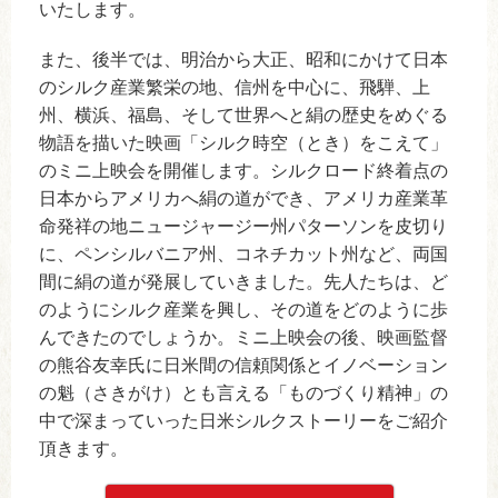
いたします。
また、後半では、明治から大正、昭和にかけて日本
のシルク産業繁栄の地、信州を中心に、飛騨、上
州、横浜、福島、そして世界へと絹の歴史をめぐる
物語を描いた映画「シルク時空（とき）をこえて」
のミニ上映会を開催します。シルクロード終着点の
日本からアメリカへ絹の道ができ、アメリカ産業革
命発祥の地ニュージャージー州パターソンを皮切り
に、ペンシルバニア州、コネチカット州など、両国
間に絹の道が発展していきました。先人たちは、ど
のようにシルク産業を興し、その道をどのように歩
んできたのでしょうか。ミニ上映会の後、映画監督
の熊谷友幸氏に日米間の信頼関係とイノベーション
の魁（さきがけ）とも言える「ものづくり精神」の
中で深まっていった日米シルクストーリーをご紹介
頂きます。