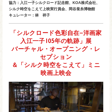
協力：入江一子シルクロード記念館、KOA株式会社、
シルク時空をこえて上映実行員会、岡谷蚕糸博物館
キュレーター：林 祥子
「シルクロード色彩自在−洋画家
入江一子105年の軌跡」展
バーチャル・オープニング・レ
セプション
＆「シルク時空をこえて」ミニ
映画上映会