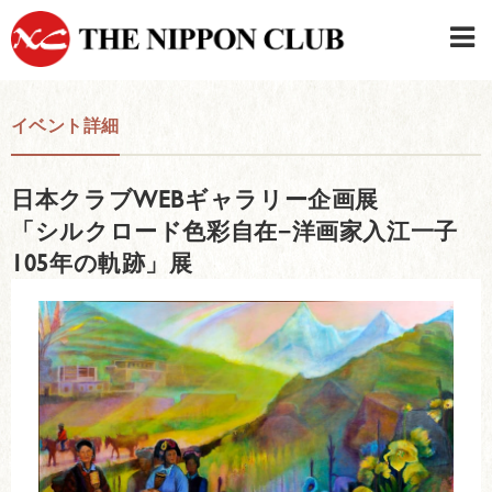
JAPANESE
|
ENGLISH
イベント詳細
日本クラブメンバーログイン
連絡先・駐車場
日本クラブWEBギャラリー企画展
はじめてご利用の方はこちら
›
「シルクロード色彩自在−洋画家入江一子
105年の軌跡」展