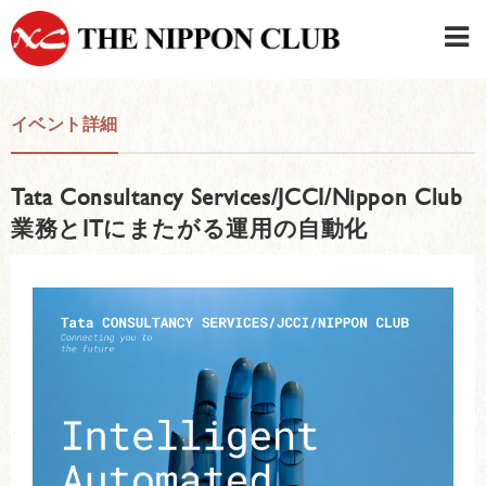
JAPANESE
|
ENGLISH
イベント詳細
日本クラブメンバーログイン
連絡先・駐車場
Tata Consultancy Services/JCCI/Nippon Club
はじめてご利用の方はこちら
›
業務とITにまたがる運用の自動化