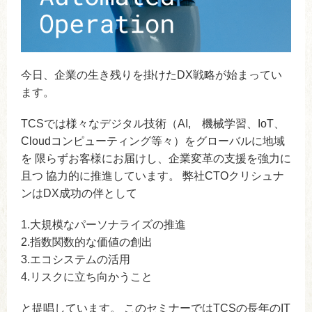
今日、企業の生き残りを掛けたDX戦略が始まってい
ます。
TCSでは様々なデジタル技術（AI, 機械学習、IoT、
Cloudコンピューティング等々）をグローバルに地域
を 限らずお客様にお届けし、企業変革の支援を強力に
且つ 協力的に推進しています。 弊社CTOクリシュナ
ンはDX成功の伴として
1.大規模なパーソナライズの推進
2.指数関数的な価値の創出
3.エコシステムの活用
4.リスクに立ち向かうこと
と提唱しています。 このセミナーではTCSの長年のIT