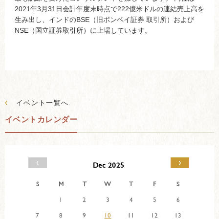
2021年3月31日会計年度末時点で222億米ドルの連結売上高を
生み出し、インドのBSE（旧ボンベイ証券 取引所）および
NSE（国立証券取引所）に上場しています。
‹
イベント一覧へ
イベントカレンダー
‹
›
Dec 2025
S
M
T
W
T
F
S
1
2
3
4
5
6
7
8
9
10
11
12
13