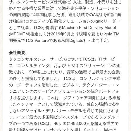
サルタンシーサービシズ株式会社) 入社。製造、小売りをはじ
めとする多様な業界に対して海外先進事例・ソリューション
の国内展開に4年間従事した後、運用領域でのAI活用推進に向
け独自のコグニティブ自動化ソリューションのignioリーダー
として従事。TCSが提唱するMachine First Delivery Model
(MFDMTM)推進に向け2019年9月より現職今夏よりignio TM
開発元でTCS Ventureである米国Digitate社へ出向予定。
会社概要:
タタコンサルタンシーサービスについてTCSは、ITサービ
ス、コンサルティング、および ビジネスソリューションの組
織であり、50年以上にわたり、変革の過程で世界最大の企業
の多くと提携してきました。 TCSは、コンサルティング主導
のコグニティブを活用した、ビジネス、テクノロジー、エン
ジニアリングのサービスとソリューションの統合ポートフォ
リオを提供します。 これは、ソフトウェア開発における卓越
したベンチマークとして認識されている、独自の場所に依存
しないアジャイル・デリバリー・モデルを通じて提供されま
す。インド最大の多国籍ビジネスグループであるタタグルー
プの一つであるTCSは、46ケ国に488,000人を超える世界で
最も訓練を受けたコンサルタントを擁しています。 同社は