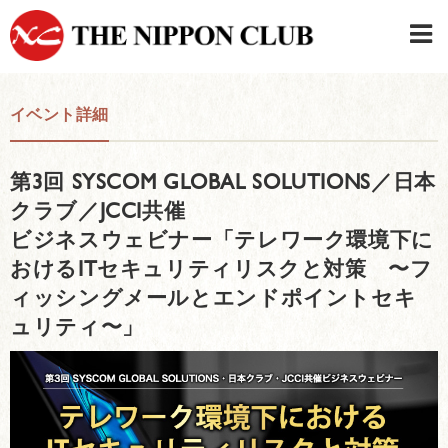
JAPANESE
|
ENGLISH
イベント詳細
日本クラブメンバーログイン
連絡先・駐車場
第3回 SYSCOM GLOBAL SOLUTIONS／日本
はじめてご利用の方はこちら
›
クラブ／JCCI共催
ビジネスウェビナー「テレワーク環境下に
おけるITセキュリティリスクと対策 〜フ
ィッシングメールとエンドポイントセキ
ュリティ〜」