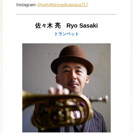
Instagram
@onlythismarikoiwasa717
佐々木 亮 Ryo Sasaki
トランペット