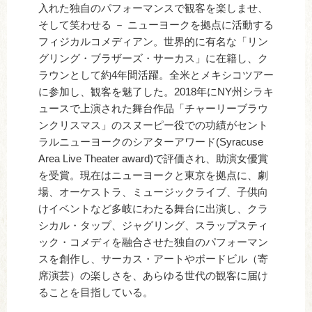
入れた独自のパフォーマンスで観客を楽しませ、
そして笑わせる － ニューヨークを拠点に活動する
フィジカルコメディアン。世界的に有名な「リン
グリング・ブラザーズ・サーカス」に在籍し、ク
ラウンとして約4年間活躍。全米とメキシコツアー
に参加し、観客を魅了した。2018年にNY州シラキ
ュースで上演された舞台作品「チャーリーブラウ
ンクリスマス」のスヌーピー役での功績がセント
ラルニューヨークのシアターアワード(Syracuse
Area Live Theater award)で評価され、助演女優賞
を受賞。現在はニューヨークと東京を拠点に、劇
場、オーケストラ、ミュージックライブ、子供向
けイベントなど多岐にわたる舞台に出演し、クラ
シカル・タップ、ジャグリング、スラップスティ
ック・コメディを融合させた独自のパフォーマン
スを創作し、サーカス・アートやボードビル（寄
席演芸）の楽しさを、あらゆる世代の観客に届け
ることを目指している。