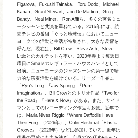
Figarova、Fukushi Tainaka、 Toru Dodo、Michael
Kanan、Grant Stewart、Jon De Martino、Greg
Bandy、Neal Miner、 Ron Affifら、多くの著名ミュ
ージシャンと共演を重ねている。2015年には、読
売テレビの番組「ぐっと地球便」においてニュー
ヨークでの活動と生活が特集され、大きな反響を
呼んだ。現在は、Bill Crow、Steve Ash、Steve
Littleとのカルテットを率い、2023年春より毎週日
曜日にSmallsのレギュラー・ハウスバンドとして
出演。ニューヨークのジャズシーンの第一線で精
力的な演奏活動を続けている。リーダー作品に
『Ryo’s Trio』『Joy Spring』『Pure
Imagination』、Bill Crowとのトリオ作品『Two for
the Road』『Here & Now』がある。また、サイド
マンとしてのレコーディング作品も多数。近年で
は、Maria Nives Riggio『Where Daffodils Have
Their Fun』（2026年）、Colin Heshmat『Elastic
Groove』（2026年）などに参加している。近年は
後進の育成にも力を注ぎ、自身のYouTubeチャン