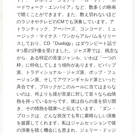
ードウォーク・エンパイア』など、数多くの映画
で聴くことができます。また、数え切れないほど
のラジオやテレビのCMでも演奏しています。ア
トランティック、アーバーズ、コンコード、ミュ
ージック・マイナス・ワンからアルバムをリリー
スしており、CD『Duology』はダウンビート誌で
4つ星の評価を受けました。ジャズ界では、残念な
がら、ある特定の音楽ジャンル、いわば「一つの
枠」に特化してしまう傾向があります。ビバップ
派、トラディショナル・ジャズ派、ポップ・フュ
ージョン派、そしてアヴァンギャルド派といった
具合です。ブロックがこのルールに当てはまらな
いのは、何よりも彼が音楽に対して並々ならぬ情
熱を持っているからです。彼は自らの道を切り開
き、その情熱を聴衆へと伝えています。「ダン・
ブロックは、どんな状況でも常に素晴らしい演奏
を披露してくれます。私はジャムセッションで彼
の演奏を聴く機会にも恵まれ、ジェリー・ドッジ