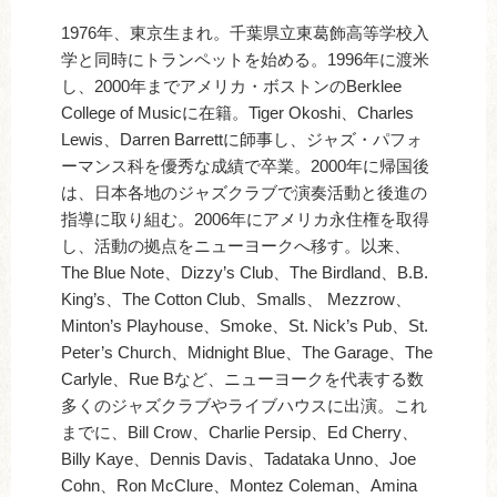
1976年、東京生まれ。千葉県立東葛飾高等学校入
学と同時にトランペットを始める。1996年に渡米
し、2000年までアメリカ・ボストンのBerklee
College of Musicに在籍。Tiger Okoshi、Charles
Lewis、Darren Barrettに師事し、ジャズ・パフォ
ーマンス科を優秀な成績で卒業。2000年に帰国後
は、日本各地のジャズクラブで演奏活動と後進の
指導に取り組む。2006年にアメリカ永住権を取得
し、活動の拠点をニューヨークへ移す。以来、
The Blue Note、Dizzy’s Club、The Birdland、B.B.
King’s、The Cotton Club、Smalls、 Mezzrow、
Minton’s Playhouse、Smoke、St. Nick’s Pub、St.
Peter’s Church、Midnight Blue、The Garage、The
Carlyle、Rue Bなど、ニューヨークを代表する数
多くのジャズクラブやライブハウスに出演。これ
までに、Bill Crow、Charlie Persip、Ed Cherry、
Billy Kaye、Dennis Davis、Tadataka Unno、Joe
Cohn、Ron McClure、Montez Coleman、Amina