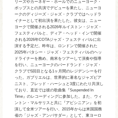
リーズやカーネギー・ホールでのニューヨーク・
ポップスとの共演でデビューを果たし、ニューヨ
ークのディジーズ・ジャズ・クラブではヘッドラ
イナーとして初出演を果たした。彼女は、ニュー
ヨークで開催される2026年ルイストン・ジャズ・
フェスティバルと、ディア・ヘッド・インで開催
される2026年COTAジャズ・フェスティバルに出
演する予定だ。昨年は、ロンドンで開催された
2025年バタシー・ジャズ・フェスティバルのヘッ
ドライナーを務め、南米をツアーして演奏や指導
を行い、ニューヨークのバードランド・ジャズ・
クラブで5回目となる1ヶ月間のレジデンシーを行
った。ガブリエルは、世界的に著名なジャズピア
ニスト、フレッド・ハーシュと3度にわたり共演し
ており、直近では彼の歌曲集『Suspended In
Time』のレコーディングに参加した。また、ウィ
ントン・マルサリスと共に『アビシニアン』を初
演して全米ツアーを行い、2015年からは米国国務
省の「ジャズ・アンバサダー」として、東ヨーロ