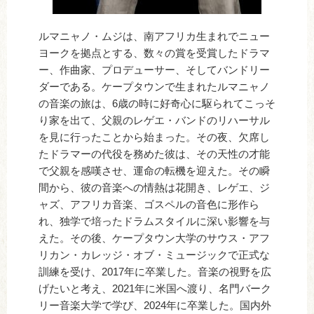
ルマニャノ・ムジは、南アフリカ生まれでニュー
ヨークを拠点とする、数々の賞を受賞したドラマ
ー、作曲家、プロデューサー、そしてバンドリー
ダーである。ケープタウンで生まれたルマニャノ
の音楽の旅は、6歳の時に好奇心に駆られてこっそ
り家を出て、父親のレゲエ・バンドのリハーサル
を見に行ったことから始まった。その夜、欠席し
たドラマーの代役を務めた彼は、その天性の才能
で父親を感嘆させ、運命の転機を迎えた。その瞬
間から、彼の音楽への情熱は花開き、レゲエ、ジ
ャズ、アフリカ音楽、ゴスペルの音色に形作ら
れ、独学で培ったドラムスタイルに深い影響を与
えた。その後、ケープタウン大学のサウス・アフ
リカン・カレッジ・オブ・ミュージックで正式な
訓練を受け、2017年に卒業した。音楽の視野を広
げたいと考え、2021年に米国へ渡り、名門バーク
リー音楽大学で学び、2024年に卒業した。国内外