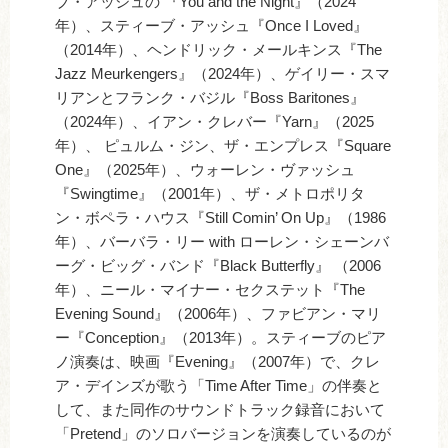
ブ・アッシュの 『You and the Night』（2024
年）、スティーブ・アッシュ『Once I Loved』
（2014年）、ヘンドリック・メールキンス『The
Jazz Meurkengers』（2024年）、ゲイリー・スマ
リアンとフランク・バジル『Boss Baritones』
（2024年）、イアン・クレバー『Yarn』（2025
年）、 ピュルム・ジン、ザ・エンプレス『Square
One』（2025年）、ウォーレン・ヴァッシュ
『Swingtime』（2001年）、ザ・メトロポリタ
ン・ボペラ・ハウス『Still Comin’ On Up』（1986
年）、バーバラ・リー with ローレン・シェーンバ
ーグ・ビッグ・バンド『Black Butterfly』 （2006
年）、ニール・マイナー・セクステット『The
Evening Sound』（2006年）、ファビアン・マリ
ー『Conception』（2013年）。スティーブのピア
ノ演奏は、映画『Evening』（2007年）で、クレ
ア・デインズが歌う「Time After Time」の伴奏と
して、また同作のサウンドトラック録音において
「Pretend」のソロバージョンを演奏しているのが