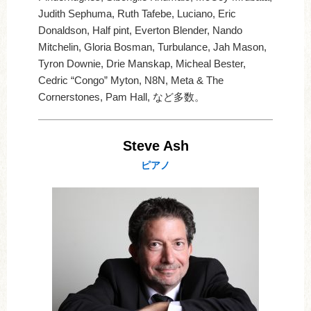
Judith Sephuma, Ruth Tafebe, Luciano, Eric
Donaldson, Half pint, Everton Blender, Nando
Mitchelin, Gloria Bosman, Turbulance, Jah Mason,
Tyron Downie, Drie Manskap, Micheal Bester,
Cedric “Congo” Myton, N8N, Meta & The
Cornerstones, Pam Hall, など多数。
Steve Ash
ピアノ