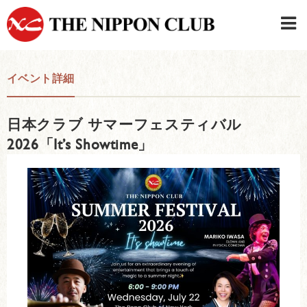
JAPANESE
|
ENGLISH
イベント詳細
日本クラブメンバーログイン
連絡先・駐車場
日本クラブ サマーフェスティバル
はじめてご利用の方はこちら
›
2026「It’s Showtime」