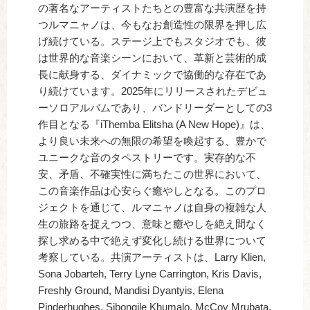
の著名なアーティストたちとの豊富な共演歴を持
つルマニャノは、今もなお創造性の限界を押し広
げ続けている。ステージ上でもスタジオでも、彼
は世界的な音楽シーンにおいて、革新と芸術的成
長に献身する、ダイナミックで協働的な存在であ
り続けています。2025年にリリースされたデビュ
ーソロアルバムであり、バンドリーダーとしての3
作目となる『iThemba Elitsha (A New Hope)』は、
より良い未来への無限の希望を喚起する、豊かで
ユニークな音のタペストリーです。実存的な不
安、矛盾、不確実性に満ちたこの世界において、
この音楽作品は心安らぐ癒やしとなる。このプロ
ジェクトを通じて、ルマニャノは自身の複雑な人
生の旅路を捉えつつ、意味と癒やしを絶え間なく
探し求める中で絶えず変化し続ける世界について
考察している。共演アーティストは、Larry Klien,
Sona Jobarteh, Terry Lyne Carrington, Kris Davis,
Freshly Ground, Mandisi Dyantyis, Elena
Pinderhughes, Sibongile Khumalo, McCoy Mrubata,