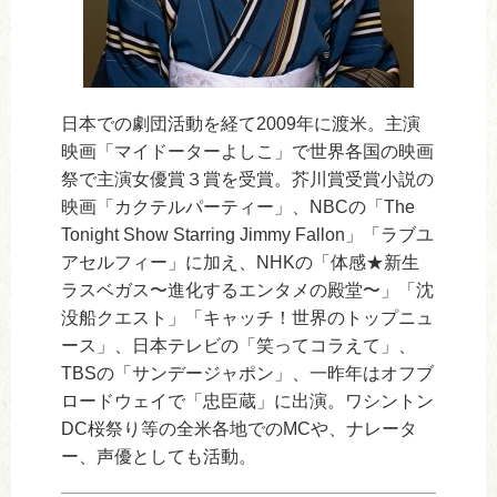
日本での劇団活動を経て2009年に渡米。主演
映画「マイドーターよしこ」で世界各国の映画
祭で主演女優賞３賞を受賞。芥川賞受賞小説の
映画「カクテルパーティー」、NBCの「The
Tonight Show Starring Jimmy Fallon」「ラブユ
アセルフィー」に加え、NHKの「体感★新生
ラスベガス〜進化するエンタメの殿堂〜」「沈
没船クエスト」「キャッチ！世界のトップニュ
ース」、日本テレビの「笑ってコラえて」、
TBSの「サンデージャポン」、一昨年はオフブ
ロードウェイで「忠臣蔵」に出演。ワシントン
DC桜祭り等の全米各地でのMCや、ナレータ
ー、声優としても活動。