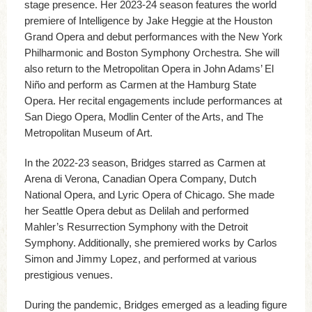
stage presence. Her 2023-24 season features the world
premiere of Intelligence by Jake Heggie at the Houston
Grand Opera and debut performances with the New York
Philharmonic and Boston Symphony Orchestra. She will
also return to the Metropolitan Opera in John Adams’ El
Niño and perform as Carmen at the Hamburg State
Opera. Her recital engagements include performances at
San Diego Opera, Modlin Center of the Arts, and The
Metropolitan Museum of Art.
In the 2022-23 season, Bridges starred as Carmen at
Arena di Verona, Canadian Opera Company, Dutch
National Opera, and Lyric Opera of Chicago. She made
her Seattle Opera debut as Delilah and performed
Mahler’s Resurrection Symphony with the Detroit
Symphony. Additionally, she premiered works by Carlos
Simon and Jimmy Lopez, and performed at various
prestigious venues.
During the pandemic, Bridges emerged as a leading figure