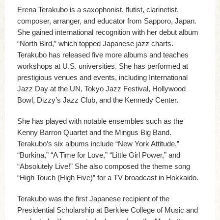
Erena Terakubo is a saxophonist, flutist, clarinetist,
composer, arranger, and educator from Sapporo, Japan.
She gained international recognition with her debut album
“North Bird,” which topped Japanese jazz charts.
Terakubo has released five more albums and teaches
workshops at U.S. universities. She has performed at
prestigious venues and events, including International
Jazz Day at the UN, Tokyo Jazz Festival, Hollywood
Bowl, Dizzy’s Jazz Club, and the Kennedy Center.
She has played with notable ensembles such as the
Kenny Barron Quartet and the Mingus Big Band.
Terakubo’s six albums include “New York Attitude,”
“Burkina,” “A Time for Love,” “Little Girl Power,” and
“Absolutely Live!” She also composed the theme song
“High Touch (High Five)” for a TV broadcast in Hokkaido.
Terakubo was the first Japanese recipient of the
Presidential Scholarship at Berklee College of Music and