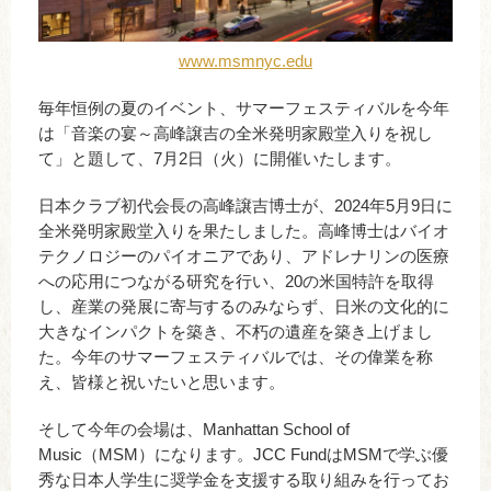
www.msmnyc.edu
毎年恒例の夏のイベント、サマーフェスティバルを今年
は「音楽の宴～高峰譲吉の全米発明家殿堂入りを祝し
て」と題して、7月2日（火）に開催いたします。
日本クラブ初代会長の高峰譲吉博士が、2024年5月9日に
全米発明家殿堂入りを果たしました。高峰博士はバイオ
テクノロジーのパイオニアであり、アドレナリンの医療
への応用につながる研究を行い、20の米国特許を取得
し、産業の発展に寄与するのみならず、日米の文化的に
大きなインパクトを築き、不朽の遺産を築き上げまし
た。今年のサマーフェスティバルでは、その偉業を称
え、皆様と祝いたいと思います。
そして今年の会場は、Manhattan School of
Music（MSM）になります。JCC FundはMSMで学ぶ優
秀な日本人学生に奨学金を支援する取り組みを行ってお