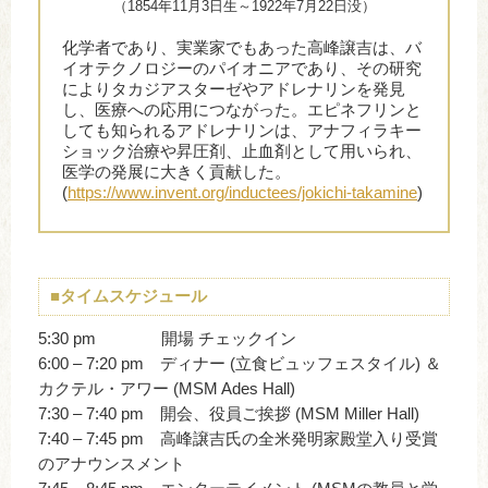
（1854年11月3日生～1922年7月22日没）
化学者であり、実業家でもあった高峰譲吉は、バ
イオテクノロジーのパイオニアであり、その研究
によりタカジアスターゼやアドレナリンを発見
し、医療への応用につながった。エピネフリンと
しても知られるアドレナリンは、アナフィラキー
ショック治療や昇圧剤、止血剤として用いられ、
医学の発展に大きく貢献した。
(
https://www.invent.org/inductees/jokichi-takamine
)
■タイムスケジュール
5:30 pm 開場 チェックイン
6:00 – 7:20 pm ディナー (立食ビュッフェスタイル) ＆
カクテル・アワー (MSM Ades Hall)
7:30 – 7:40 pm 開会、役員ご挨拶 (MSM Miller Hall)
7:40 – 7:45 pm 高峰譲吉氏の全米発明家殿堂入り受賞
のアナウンスメント