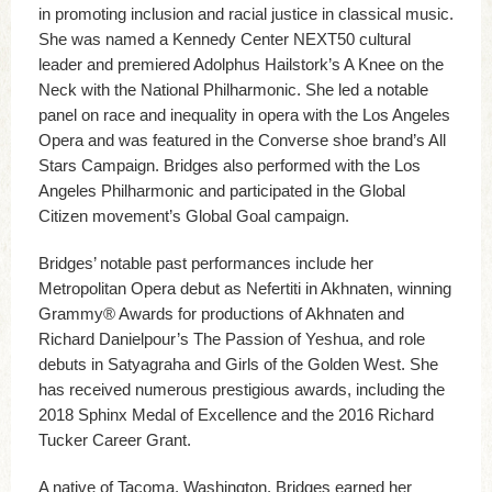
in promoting inclusion and racial justice in classical music.
She was named a Kennedy Center NEXT50 cultural
leader and premiered Adolphus Hailstork’s A Knee on the
Neck with the National Philharmonic. She led a notable
panel on race and inequality in opera with the Los Angeles
Opera and was featured in the Converse shoe brand’s All
Stars Campaign. Bridges also performed with the Los
Angeles Philharmonic and participated in the Global
Citizen movement’s Global Goal campaign.
Bridges’ notable past performances include her
Metropolitan Opera debut as Nefertiti in Akhnaten, winning
Grammy® Awards for productions of Akhnaten and
Richard Danielpour’s The Passion of Yeshua, and role
debuts in Satyagraha and Girls of the Golden West. She
has received numerous prestigious awards, including the
2018 Sphinx Medal of Excellence and the 2016 Richard
Tucker Career Grant.
A native of Tacoma, Washington, Bridges earned her