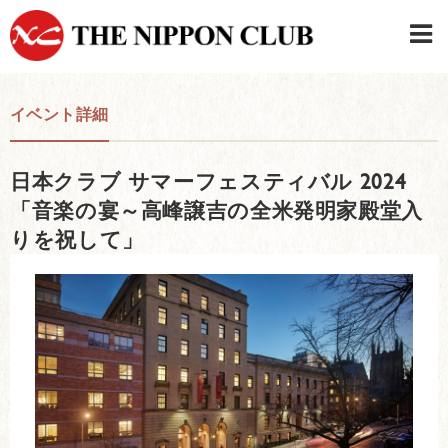
JAPANESE
|
ENGLISH
イベント詳細
日本クラブメンバーログイン
連絡先・駐車場
日本クラブ サマーフェスティバル 2024
はじめてご利用の方はこちら
›
「音楽の宴～高峰譲吉の全米発明家殿堂入
りを祝して」