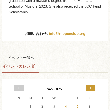
graduated with a master’s degree from the Manhattan
School of Music in 2023. She also received the JCC Fund
Scholarship.
お問い合わせ:
info@nipponclub.org
‹
イベント一覧へ
イベントカレンダー
‹
›
Sep 2025
S
M
T
W
T
F
S
1
2
3
4
5
6