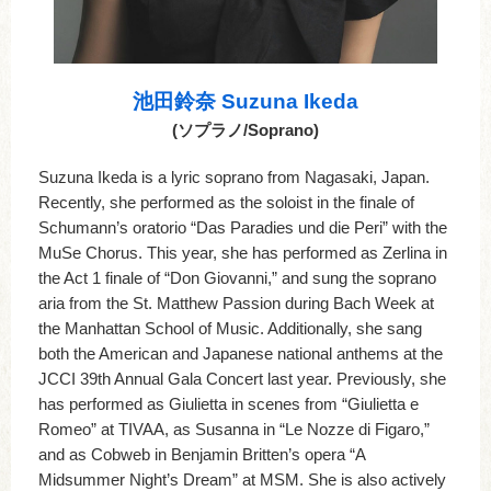
池田鈴奈 Suzuna Ikeda
(ソプラノ/Soprano)
Suzuna Ikeda is a lyric soprano from Nagasaki, Japan.
Recently, she performed as the soloist in the finale of
Schumann’s oratorio “Das Paradies und die Peri” with the
MuSe Chorus. This year, she has performed as Zerlina in
the Act 1 finale of “Don Giovanni,” and sung the soprano
aria from the St. Matthew Passion during Bach Week at
the Manhattan School of Music. Additionally, she sang
both the American and Japanese national anthems at the
JCCI 39th Annual Gala Concert last year. Previously, she
has performed as Giulietta in scenes from “Giulietta e
Romeo” at TIVAA, as Susanna in “Le Nozze di Figaro,”
and as Cobweb in Benjamin Britten’s opera “A
Midsummer Night’s Dream” at MSM. She is also actively