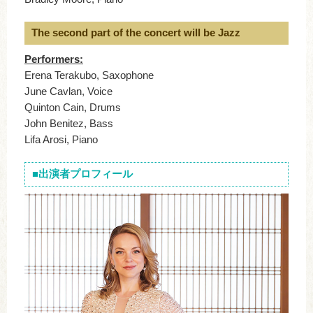
The second part of the concert will be Jazz
Performers:
Erena Terakubo, Saxophone
June Cavlan, Voice
Quinton Cain, Drums
John Benitez, Bass
Lifa Arosi, Piano
■出演者プロフィール