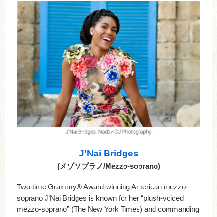
J’Nai Bridges
(メゾソプラノ/Mezzo-soprano)
Two-time Grammy® Award-winning American mezzo-
soprano J’Nai Bridges is known for her “plush-voiced
mezzo-soprano” (The New York Times) and commanding