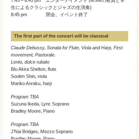
7:45 – 8:45 pm エンターテイメント (MSMの教員と学
生によるクラシックとジャズの生演奏)
8:45 pm 閉会、イベント終了
The first part of the concert will be classical
Claude Debussy, Sonata for Flute, Viola and Harp, First
movement, Pastorale.
Lento, dolce rubato
Blu Akira Shelton, flute
Soolim Shin, viola
Mariko Anraku, harp
Program TBA
Suzuna Ikeda, Lyric Soprano
Bradley Moore, Piano
Program TBA
J’Nai Bridges, Mezzo Soprano
Bradley Moore, Piano