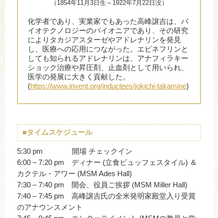
（1854年11月3日生～1922年7月22日没）
化学者であり、実業家でもあった高峰譲吉は、バ
イオテクノロジーのパイオニアであり、その研究
によりタカジアスターゼやアドレナリンを発見
し、医療への応用につながった。エピネフリンと
しても知られるアドレナリンは、アナフィラキー
ショック治療や昇圧剤、止血剤として用いられ、
医学の発展に大きく貢献した。
(
https://www.invent.org/inductees/jokichi-takamine
)
■タイムスケジュール
5:30 pm 開場 チェックイン
6:00 – 7:20 pm ディナー (立食ビュッフェスタイル) ＆
カクテル・アワー (MSM Ades Hall)
7:30 – 7:40 pm 開会、役員ご挨拶 (MSM Miller Hall)
7:40 – 7:45 pm 高峰譲吉氏の全米発明家殿堂入り受賞
のアナウンスメント