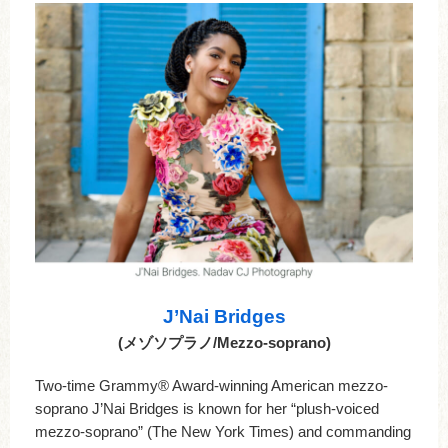
J’Nai Bridges
(メゾソプラノ/Mezzo-soprano)
Two-time Grammy® Award-winning American mezzo-
soprano J’Nai Bridges is known for her “plush-voiced
mezzo-soprano” (The New York Times) and commanding