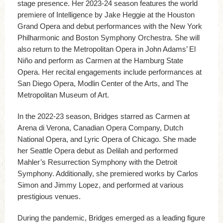
stage presence. Her 2023-24 season features the world
premiere of Intelligence by Jake Heggie at the Houston
Grand Opera and debut performances with the New York
Philharmonic and Boston Symphony Orchestra. She will
also return to the Metropolitan Opera in John Adams’ El
Niño and perform as Carmen at the Hamburg State
Opera. Her recital engagements include performances at
San Diego Opera, Modlin Center of the Arts, and The
Metropolitan Museum of Art.
In the 2022-23 season, Bridges starred as Carmen at
Arena di Verona, Canadian Opera Company, Dutch
National Opera, and Lyric Opera of Chicago. She made
her Seattle Opera debut as Delilah and performed
Mahler’s Resurrection Symphony with the Detroit
Symphony. Additionally, she premiered works by Carlos
Simon and Jimmy Lopez, and performed at various
prestigious venues.
During the pandemic, Bridges emerged as a leading figure