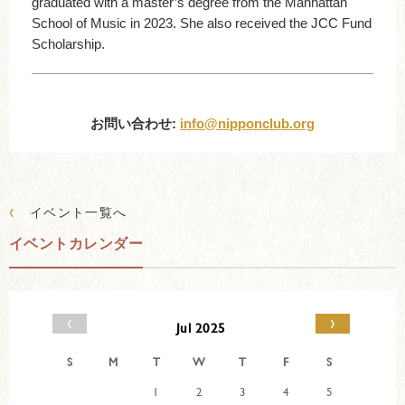
graduated with a master’s degree from the Manhattan
School of Music in 2023. She also received the JCC Fund
Scholarship.
お問い合わせ:
info@nipponclub.org
‹
イベント一覧へ
イベントカレンダー
‹
›
Jul 2025
S
M
T
W
T
F
S
1
2
3
4
5