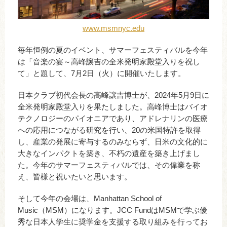
www.msmnyc.edu
毎年恒例の夏のイベント、サマーフェスティバルを今年
は「音楽の宴～高峰譲吉の全米発明家殿堂入りを祝し
て」と題して、7月2日（火）に開催いたします。
日本クラブ初代会長の高峰譲吉博士が、2024年5月9日に
全米発明家殿堂入りを果たしました。高峰博士はバイオ
テクノロジーのパイオニアであり、アドレナリンの医療
への応用につながる研究を行い、20の米国特許を取得
し、産業の発展に寄与するのみならず、日米の文化的に
大きなインパクトを築き、不朽の遺産を築き上げまし
た。今年のサマーフェスティバルでは、その偉業を称
え、皆様と祝いたいと思います。
そして今年の会場は、Manhattan School of
Music（MSM）になります。JCC FundはMSMで学ぶ優
秀な日本人学生に奨学金を支援する取り組みを行ってお