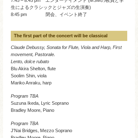
7:45 – 8:45 pm エンターテイメント (MSMの教員と学
生によるクラシックとジャズの生演奏)
8:45 pm 閉会、イベント終了
The first part of the concert will be classical
Claude Debussy, Sonata for Flute, Viola and Harp, First
movement, Pastorale.
Lento, dolce rubato
Blu Akira Shelton, flute
Soolim Shin, viola
Mariko Anraku, harp
Program TBA
Suzuna Ikeda, Lyric Soprano
Bradley Moore, Piano
Program TBA
J’Nai Bridges, Mezzo Soprano
Bradley Moore, Piano