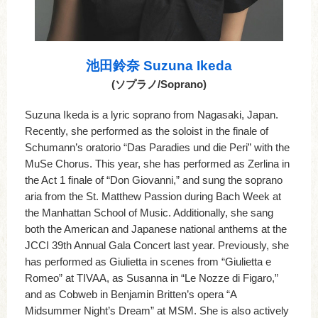
池田鈴奈 Suzuna Ikeda
(ソプラノ/Soprano)
Suzuna Ikeda is a lyric soprano from Nagasaki, Japan.
Recently, she performed as the soloist in the finale of
Schumann’s oratorio “Das Paradies und die Peri” with the
MuSe Chorus. This year, she has performed as Zerlina in
the Act 1 finale of “Don Giovanni,” and sung the soprano
aria from the St. Matthew Passion during Bach Week at
the Manhattan School of Music. Additionally, she sang
both the American and Japanese national anthems at the
JCCI 39th Annual Gala Concert last year. Previously, she
has performed as Giulietta in scenes from “Giulietta e
Romeo” at TIVAA, as Susanna in “Le Nozze di Figaro,”
and as Cobweb in Benjamin Britten’s opera “A
Midsummer Night’s Dream” at MSM. She is also actively