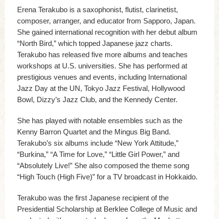
Erena Terakubo is a saxophonist, flutist, clarinetist,
composer, arranger, and educator from Sapporo, Japan.
She gained international recognition with her debut album
“North Bird,” which topped Japanese jazz charts.
Terakubo has released five more albums and teaches
workshops at U.S. universities. She has performed at
prestigious venues and events, including International
Jazz Day at the UN, Tokyo Jazz Festival, Hollywood
Bowl, Dizzy’s Jazz Club, and the Kennedy Center.
She has played with notable ensembles such as the
Kenny Barron Quartet and the Mingus Big Band.
Terakubo’s six albums include “New York Attitude,”
“Burkina,” “A Time for Love,” “Little Girl Power,” and
“Absolutely Live!” She also composed the theme song
“High Touch (High Five)” for a TV broadcast in Hokkaido.
Terakubo was the first Japanese recipient of the
Presidential Scholarship at Berklee College of Music and