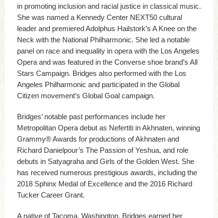
in promoting inclusion and racial justice in classical music.
She was named a Kennedy Center NEXT50 cultural
leader and premiered Adolphus Hailstork’s A Knee on the
Neck with the National Philharmonic. She led a notable
panel on race and inequality in opera with the Los Angeles
Opera and was featured in the Converse shoe brand’s All
Stars Campaign. Bridges also performed with the Los
Angeles Philharmonic and participated in the Global
Citizen movement’s Global Goal campaign.
Bridges’ notable past performances include her
Metropolitan Opera debut as Nefertiti in Akhnaten, winning
Grammy® Awards for productions of Akhnaten and
Richard Danielpour’s The Passion of Yeshua, and role
debuts in Satyagraha and Girls of the Golden West. She
has received numerous prestigious awards, including the
2018 Sphinx Medal of Excellence and the 2016 Richard
Tucker Career Grant.
A native of Tacoma, Washington, Bridges earned her