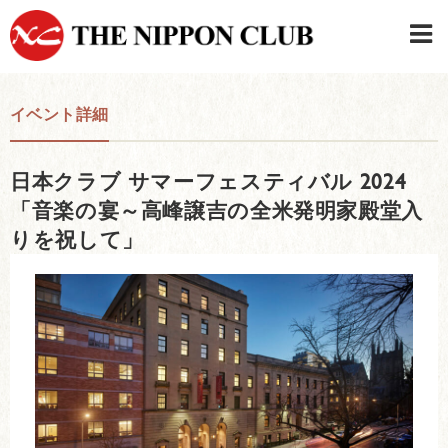
JAPANESE
|
ENGLISH
イベント詳細
日本クラブメンバーログイン
連絡先・駐車場
日本クラブ サマーフェスティバル 2024
はじめてご利用の方はこちら
›
「音楽の宴～高峰譲吉の全米発明家殿堂入
りを祝して」