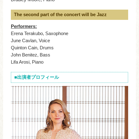
The second part of the concert will be Jazz
Performers:
Erena Terakubo, Saxophone
June Cavlan, Voice
Quinton Cain, Drums
John Benitez, Bass
Lifa Arosi, Piano
■出演者プロフィール