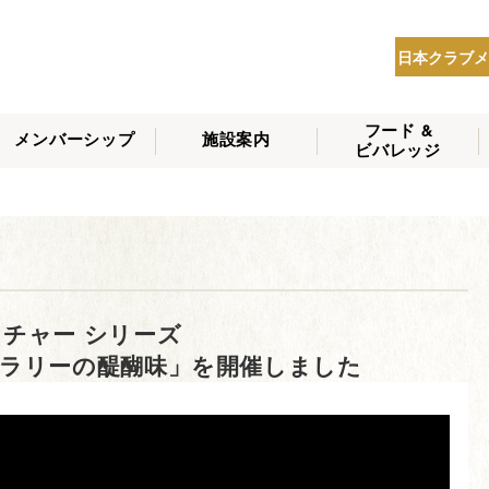
日本クラブメ
フード &
メンバーシップ
施設案内
ビバレッジ
THE NIPPON CLUB
メンバーシップの種
会員へのサービス
会員特典
入会方法
NEWS
類
チャー シリーズ
ラリーの醍醐味」を開催しました