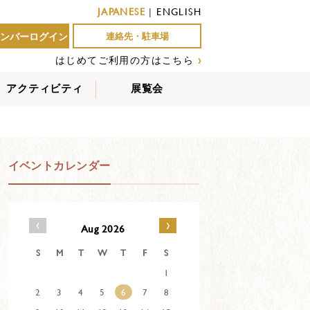
JAPANESE
|
ENGLISH
ンバーログイン
連絡先・駐車場
はじめてご利用の方はこちら
›
アクティビティ
展覧会
屋外アクティビティ
室内アクティビティ
EVENTS
イベントカレンダー
‹
›
Aug 2026
S
M
T
W
T
F
S
1
2
3
4
5
6
7
8