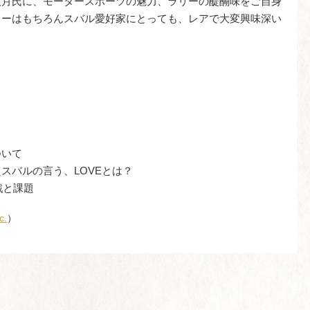
大月氏に、モータースポーツの魅力、ラリーの醍醐味をご自身
リーはもちろんスバル愛好家にとっても、レアで大変興味深い
ついて
スバルの言う、LOVEとは？
戦と課題
c.
）