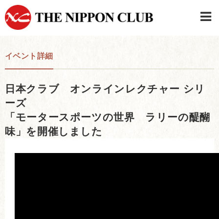
JAPANESE
|
ENGLISH
イベント詳細
日本クラブメンバーログイン
連絡先・駐車場
日本クラブ オンラインレクチャー シリ
はじめてご利用の方はこちら
›
ーズ
「モータースポーツの世界 ラリーの醍醐
味」を開催しました