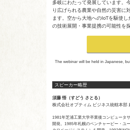
多岐にわたって発展しています。
り広げられる農業や自然の災害に
ます。空から大地への
IoT
を駆使し
の技術展開・
事業提携の可能性を
The webinar will be held in Japanese, but
スピーカー略歴
須藤 悟（すどう さとる）
株式会社オプティム ビジネス統轄本部 
1981年芝浦工業大学卒業後コンピュータ
開発。1985年札幌のベンチャービー・ユ