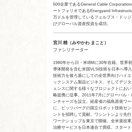
500企業であるGeneral Cable Cor
ートフォリオであるEnergyand Infrast
万ドルを管理しているフェルプス・ドッジ
びグローバル資産投資を成功。
宮川 精（みやかわ まこと）
ファシリテーター
1980年から日・米IBMに30年在籍。世界
導体開発を含む米国VLSI技術を日本へ導
技術力を後ろ盾にしての全世界向けハイエ
ックシステム製品ビジネス、そしてデジタ
ェンスに関する様々なプロジェクトにおい
略提携に従事。2011年7月にグローバル
ンチャーズを設立。経産省の福島原発ワー
に、ピッツバーグの国立ロボット技術セン
ントを招聘して貢献。ワシントンより先行
ワークショップを東京で開催。全米退役軍
治療サービスを日本連合で買収。スタート