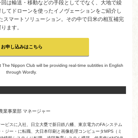
今回は輸送・移動などの手段としてでなく、
大地で繰
対してドローンを使った
イノヴェーションをご紹介し
たスマ
ートソリューション。その中で日米の相互補完
探ります。
お申し込みはこちら
 The Nippon Club will be providing real-time subtitles in English
through Wordly.
農業事業部 マネージャー
サービスに入社、日立大甕で新日鉄八幡、東京電力のFAシステム
ー・ジー・に転職、大日本印刷と画像処理コンピュータMPS（ミ