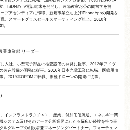
OVA情報システムに転職、遠隔教育システム構築、代表作はNOVA
NET設立、ISDNのTV電話端末を開発し、遠隔教室お茶の間留学を提
ープアセンディアに転職、新規事業立ち上げiPhoneAppの開発を
転職、スマートグラスセールスマーケティング担当。2018年
参加。
農業事業部 リーダー
DKに入社、小型電子部品の検査設備の開発に従事。2012年アドヴ
の製造設備の開発に従事。2016年日本光電工業に転職、医療用血
。2019年OPTiMに転職、播種ドローンの開発に従事。
s）
電、インフラストラクチャ）、産業、付加価値流通、エネルギー関
機システム及びそのデータ分析業界にわたる幅広い経験を持つ事
タルグループの創設者兼マネージングパートナー。フォーチュン