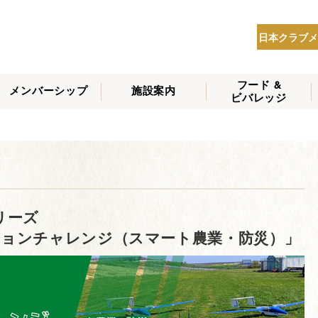
日本クラブメ
フード &
メンバーシップ
施設案内
ビバレッジ
THE NIPPON CLUB
メンバーシップの種
会員へのサービス
会員特典
入会方法
NEWS
類
リーズ
ションチャレンジ（スマート農業・防災）」