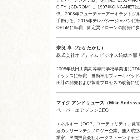
クロページシステム）を開発。1992年N
CITY（CD-ROM）。1997年GINGA
供。2008年フューチャーアーキテクトグル
手掛ける。2015年テレパシージャパンに
OPTiMに転職、固定翼ドローンの開発に
奈良 卓（なら たかし）
株式会社オプティム ビジネス統轄本部 
2008年秋田工業高等専門学校卒業後にT
ィックスに転職、自動車用ブレーキパッド
圧計の開発および製造プロセスの改善に従事
マイク アンドリュース（Mike Andrew
ペーパーエアプレンCEO
エネルギー（OGP、ユーティリティ、発
連のクリーンテクノロジー企業、無人航空
業家。民間投資会社ホークストーンキャピ