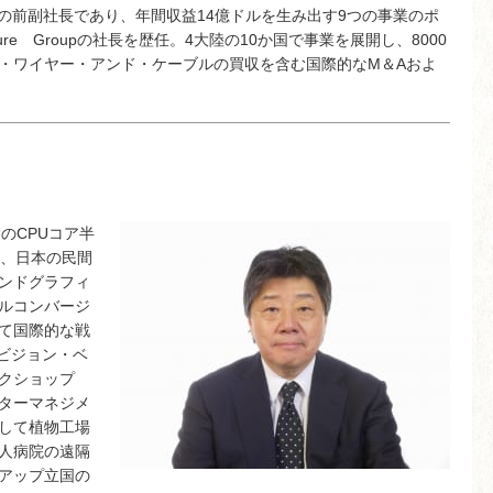
porationの前副社長であり、年間収益14億ドルを生み出す9つの事業のポ
ructure Groupの社長を歴任。4大陸の10か国で事業を展開し、8000
・ワイヤー・アンド・ケーブルの買収を含む国際的なM＆Aおよ
初のCPUコア半
入、日本の民間
ンドグラフィ
ルコンバージ
て国際的な戦
・ビジョン・ベ
クショップ
ターマネジメ
して植物工場
人病院の遠隔
アップ立国の