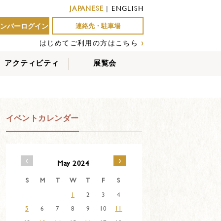
JAPANESE
|
ENGLISH
ンバーログイン
連絡先・駐車場
はじめてご利用の方はこちら
›
アクティビティ
展覧会
屋外アクティビティ
室内アクティビティ
EVENTS
イベントカレンダー
‹
›
May 2024
S
M
T
W
T
F
S
1
2
3
4
5
6
7
8
9
10
11