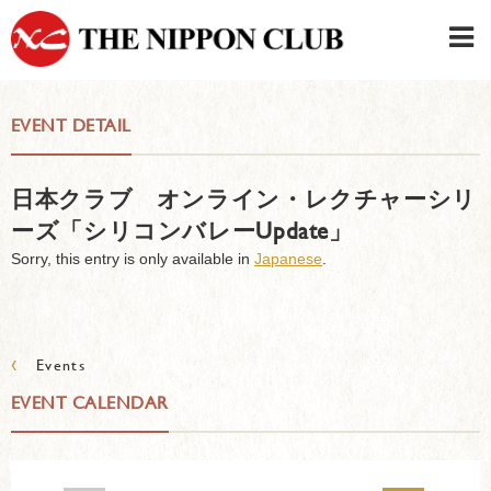
JAPANESE
|
ENGLISH
EVENT DETAIL
Member LOG IN
CONTACT・PARKING
日本クラブ オンライン・レクチャーシリ
SIGN UP FOR FIRST USER
›
ーズ「シリコンバレーUpdate」
Sorry, this entry is only available in
Japanese
.
‹
Events
EVENT CALENDAR