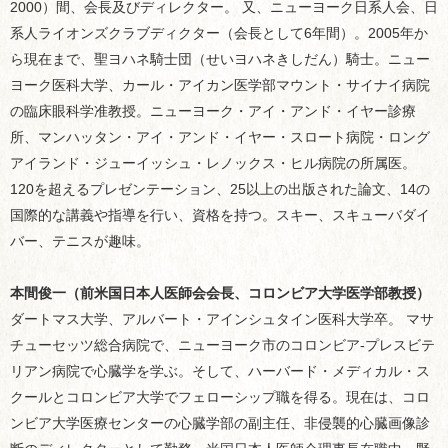
2000）間、会長及びディレクター。 又、ニューヨーク日系人会、日
系人ライオンズクラブディクター（会長として6年間）。2005年か
ら現在まで、聖ヨハネ騎士団（せいヨハネきしだん）騎士。ニュー
ヨーク医科大学、カール・アイカン医学部マウント・サイナイ病院
の臨床眼科学准教授。ニューヨーク・アイ・アンド・イヤー診療
所、マンハッタン・アイ・アンド・イヤー・スロート病院・ロング
アイランド・ジューイッシュ・レノックス・ヒル病院の所属医。
120を超えるプレゼンテーション、25以上の出版された論文、14の
国際的な講義や指導を行い、資格を持つ。スキー、スキューバダイ
バー、テニスが趣味。
本間俊一（前米国日本人医師会会長、コロンビア大学医学部教授）
ダートマス大学、アルバート・アインシュタイン医科大学卒。 マサ
チューセッツ総合病院で、ニューヨーク市のコロンビア-プレスビテ
リアン病院で心臓学を学ぶ。そして、ハーバード・メディカル・ス
クールとコロンビア大学でフェローシップ職を得る。現在は、コロ
ンビア大学医療センターの心臓学部の副主任、非侵襲的心臓画像診