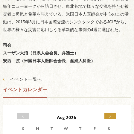
毎年ニューヨークから訪日させ、東北各地で様々な交流を持たせ被
災者に勇気と希望を与えている。米国日本人医師会が中心のこの活
動は、2015年3月に日本国際交流のシンクタンクであるJCIEから、
世界の様々な災害に応用しうる革新的な事例の4選に選ばれた。
司会
スーザン大沼（日系人会会長、弁護士）
安西 弦（米国日本人医師会会長、産婦人科医）
‹
イベント一覧へ
イベントカレンダー
‹
›
Aug 2026
S
M
T
W
T
F
S