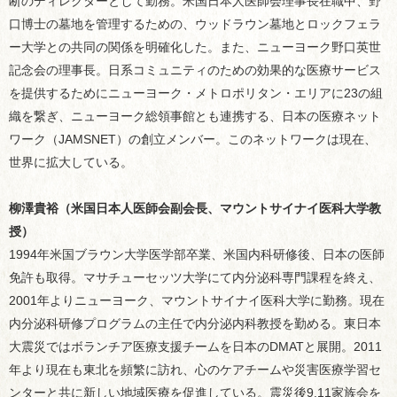
断のディレクターとして勤務。米国日本人医師会理事長在職中、野
口博士の墓地を管理するための、ウッドラウン墓地とロックフェラ
ー大学との共同の関係を明確化した。また、ニューヨーク野口英世
記念会の理事長。日系コミュニティのための効果的な医療サービス
を提供するためにニューヨーク・メトロポリタン・エリアに23の組
織を繋ぎ、ニューヨーク総領事館とも連携する、日本の医療ネット
ワーク（JAMSNET）の創立メンバー。このネットワークは現在、
世界に拡大している。
柳澤貴裕（米国日本人医師会副会長、マウントサイナイ医科大学教
授）
1994年米国ブラウン大学医学部卒業、米国内科研修後、日本の医師
免許も取得。マサチューセッツ大学にて内分泌科専門課程を終え、
2001年よりニューヨーク、マウントサイナイ医科大学に勤務。現在
内分泌科研修プログラムの主任で内分泌内科教授を勤める。東日本
大震災ではボランチア医療支援チームを日本のDMATと展開。2011
年より現在も東北を頻繁に訪れ、心のケアチームや災害医療学習セ
ンターと共に新しい地域医療を促進している。震災後9.11家族会を