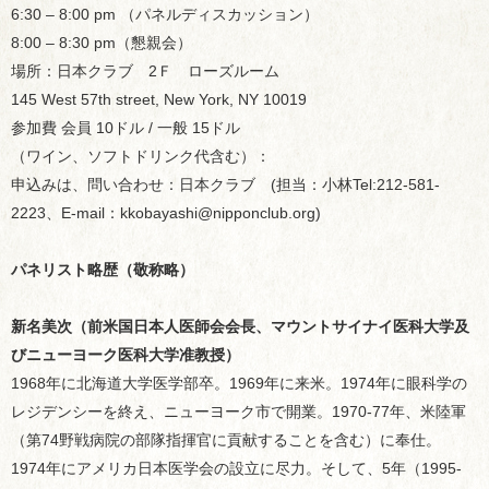
6:30 – 8:00 pm （パネルディスカッション）
8:00 – 8:30 pm（懇親会）
場所：日本クラブ 2Ｆ ローズルーム
145 West 57th street, New York, NY 10019
参加費 会員 10ドル / 一般 15ドル
（ワイン、ソフトドリンク代含む）：
申込みは、問い合わせ：日本クラブ (担当：小林Tel:212-581-
2223、E-mail：kkobayashi@nipponclub.org)
パネリスト略歴（敬称略）
新名美次（前米国日本人医師会会長、マウントサイナイ医科大学及
びニューヨーク医科大学准教授）
1968年に北海道大学医学部卒。1969年に来米。1974年に眼科学の
レジデンシーを終え、ニューヨーク市で開業。1970-77年、米陸軍
（第74野戦病院の部隊指揮官に貢献することを含む）に奉仕。
1974年にアメリカ日本医学会の設立に尽力。そして、5年（1995-