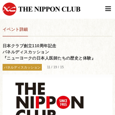
JAPANESE
|
ENGLISH
イベント詳細
日本クラブメンバーログイン
連絡先・駐車場
はじめてご利用の方はこちら
›
日本クラブ創立110周年記念
パネルディスカッション
『ニューヨークの日本人医師たちの歴史と体験』
11 / 19 / 15
パネルディスカッション