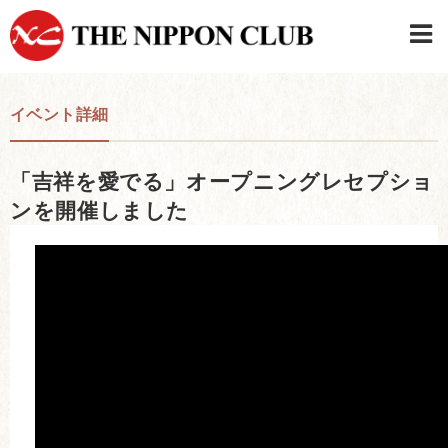
JAPANESE
|
ENGLISH
イベント詳細
日本クラブメンバーログイン
連絡先・駐車場
「吉祥を愛でる」オープニングレセプショ
はじめてご利用の方はこちら
›
ンを開催しました