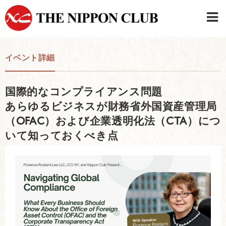
JAPANESE
|
ENGLISH
イベント詳細
日本クラブメンバーログイン
連絡先・駐車場
国際的なコンプライアンス問題
はじめてご利用の方はこちら
›
あらゆるビジネスが財務省外国資産管理局
（OFAC）および企業透明化法（CTA）につ
いて知っておくべき点