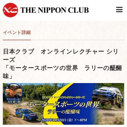
JAPANESE
|
ENGLISH
イベント詳細
日本クラブメンバーログイン
連絡先・駐車場
日本クラブ オンラインレクチャー シリ
はじめてご利用の方はこちら
›
ーズ
「モータースポーツの世界 ラリーの醍醐
味」