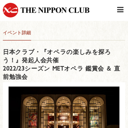
JAPANESE
|
ENGLISH
イベント詳細
日本クラブメンバーログイン
連絡先・駐車場
日本クラブ・『オペラの楽しみを探ろ
はじめてご利用の方はこちら
›
う！』発起人会共催
2022/23シーズン METオペラ 鑑賞会 ＆ 直
前勉強会