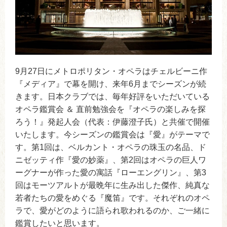
9月27日にメトロポリタン・オペラはチェルビーニ作
『メディア』で幕を開け、来年6月までシーズンが続
きます。日本クラブでは、毎年好評をいただいている
オペラ鑑賞会 ＆ 直前勉強会を『オペラの楽しみを探
ろう！』発起人会（代表：伊藤澄子氏）と共催で開催
いたします。今シーズンの鑑賞会は『愛』がテーマで
す。第1回は、ベルカント・オペラの珠玉の名品、ド
ニゼッティ作『愛の妙薬』、第2回はオペラの巨人ワ
ーグナーが作った愛の寓話『ローエングリン』、第3
回はモーツアルトが最晩年に生み出した傑作、純真な
若者たちの愛をめぐる『魔笛』です。それぞれのオペ
ラで、愛がどのように語られ歌われるのか、ご一緒に
鑑賞したいと思います。