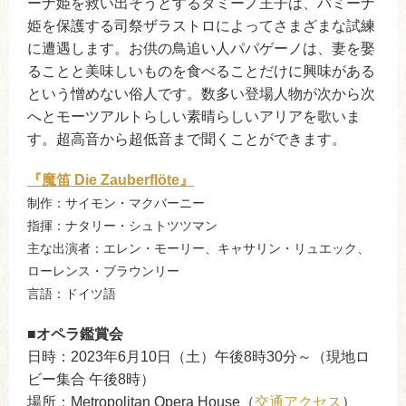
ーナ姫を救い出そうとするタミーノ王子は、パミーナ
姫を保護する司祭ザラストロによってさまざまな試練
に遭遇します。お供の鳥追い人パパゲーノは、妻を娶
ることと美味しいものを食べることだけに興味がある
という憎めない俗人です。数多い登場人物が次から次
へとモーツアルトらしい素晴らしいアリアを歌いま
す。超高音から超低音まで聞くことができます。
『魔笛 Die Zauberflöte』
制作：サイモン・マクバーニー
指揮：ナタリー・シュトツツマン
主な出演者：エレン・モーリー、キャサリン・リュエック、
ローレンス・ブラウンリー
言語：ドイツ語
■オペラ鑑賞会
日時：2023年6月10日（土）午後8時30分～（現地ロ
ビー集合 午後8時）
場所：Metropolitan Opera House（
交通アクセス
）