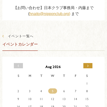
【お問い合わせ】日本クラブ事務局・内藤まで
(
hnaito@nipponclub.org)
まで
‹
イベント一覧へ
イベントカレンダー
‹
›
Aug 2026
S
M
T
W
T
F
S
1
2
3
4
5
6
7
8
9
10
11
12
13
14
15
16
17
18
19
20
21
22