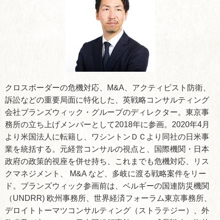
クロスボーダーの危機対応、M&A、アクティビスト防衛、
訴訟などの重要局面に特化した、英戦略コンサルティング
会社ブランズウィック・グループのディレクター。東京事
務所の立ち上げメンバーとして2018年に参画。2020年4月
より米国法人に転籍し、ワシントンＤＣより同社の日米事
業を統括する。元経営コンサルの視点と、国際機関・日本
政府の政策的視座を併せ持ち、これまでも危機対応、リス
クマネジメント、 M&A など、多岐に渡る戦略案件をリー
ド。ブランズウィック参画前は、ベルギーの国連防災機関
（UNDRR) 欧州事務所、世界経済フォーラム東京事務所、
デロイトトーマツコンサルティング（ストラテジー）、外