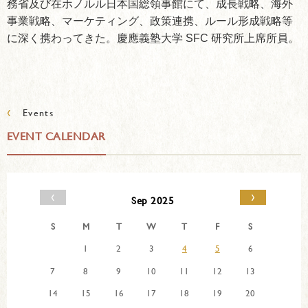
務省及び在ホノルル日本国総領事館にて、成長戦略、海外
事業戦略、マーケティング、政策連携、ルール形成戦略等
に深く携わってきた。慶應義塾大学 SFC 研究所上席所員。
‹
Events
EVENT CALENDAR
‹
›
Sep 2025
S
M
T
W
T
F
S
1
2
3
4
5
6
7
8
9
10
11
12
13
14
15
16
17
18
19
20