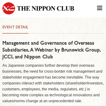
JAPANESE
|
ENGLISH
EVENT DETAIL
Member LOG IN
CONTACT・PARKING
Management and Governance of Overseas
SIGN UP FOR FIRST USER
›
Subsidiaries, A Webinar by Brunswick Group,
JCCI, and Nippon Club
As Japanese companies further develop their overseas
businesses, the need for cross-border risk management and
stakeholder engagement has become inevitable. The way
companies interact with stakeholders (shareholder/investors,
customers, employees, the media, regulators, etc.) is
becoming more complex as technological innovations and
values/norms change at an unprecedented rate.