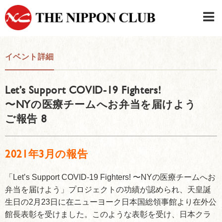
JAPANESE
|
ENGLISH
イベント詳細
日本クラブメンバーログイン
連絡先・駐車場
Let’s Support COVID-19 Fighters!
はじめてご利用の方はこちら
›
〜NYの医療チームへお弁当を届けよう
ご報告 8
2021年3月の報告
「Let’s Support COVID-19 Fighters! 〜NYの医療チームへお
弁当を届けよう」プロジェクトの功績が認められ、天皇誕
生日の2月23日に在ニューヨーク日本国総領事館より在外公
館長表彰を受けました。このような表彰を受け、日本クラ