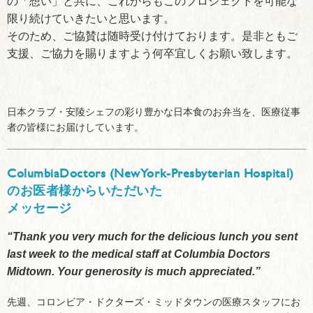
の「想い」と共に、これからもこのプロジェクトを可能な
限り続けていきたいと思います。
そのため、ご協賛は随時受け付けております。是非ともご
支援、ご協力を賜りますよう何卒宜しくお願い致します。
日本クラブ・安陵シェフの彩り豊かな日本食のお弁当を、医療従事
者の皆様にお届けしています。
ColumbiaDoctors (NewYork-Presbyterian Hospital)
のお医者様からいただいた
メッセージ
“Thank you very much for the delicious lunch you sent
last week to the medical staff at Columbia Doctors
Midtown. Your generosity is much appreciated.”
先週、コロンビア・ドクターズ・ミッドタウンの医療スタッフにお