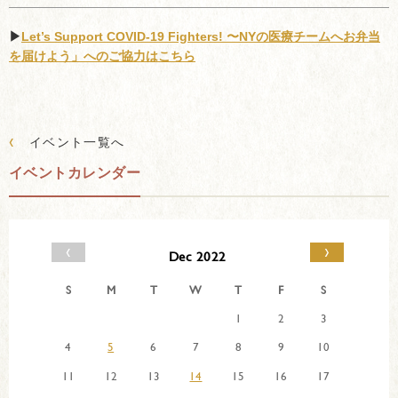
▶︎
Let’s Support COVID-19 Fighters!
〜NYの医療チームへお弁当
を届けよう」へのご協力はこちら
‹
イベント一覧へ
イベントカレンダー
‹
›
Dec 2022
S
M
T
W
T
F
S
1
2
3
4
5
6
7
8
9
10
11
12
13
14
15
16
17