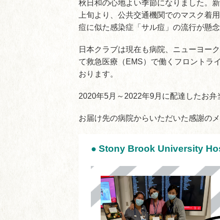
秋日和の心地よい季節になりました。新
上旬より、公共交通機関でのマスク着用
痘に似た感染症「サル痘」の流行が懸念
日本クラブは現在も病院、ニューヨーク
て救急医療（EMS）で働くフロントラ
おります。
2020年5月～2022年9月に配達したお弁
お届け先の病院からいただいた感謝のメ
●
Stony Brook University Hos