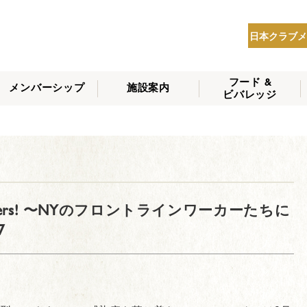
日本クラブメ
フード &
メンバーシップ
施設案内
ビバレッジ
THE NIPPON CLUB
メンバーシップの種
会員へのサービス
会員特典
入会方法
NEWS
類
19 Fighters! 〜NYのフロントラインワーカーたちに
7