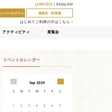
JAPANESE
|
ENGLISH
ンバーログイン
連絡先・駐車場
はじめてご利用の方はこちら
›
アクティビティ
展覧会
屋外アクティビティ
室内アクティビティ
EVENTS
イベントカレンダー
‹
›
Sep 2024
S
M
T
W
T
F
S
1
2
3
4
5
6
7