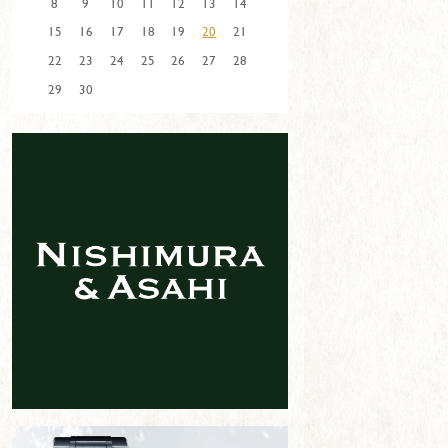
8
9
10
11
12
13
14
15
16
17
18
19
20
21
22
23
24
25
26
27
28
29
30