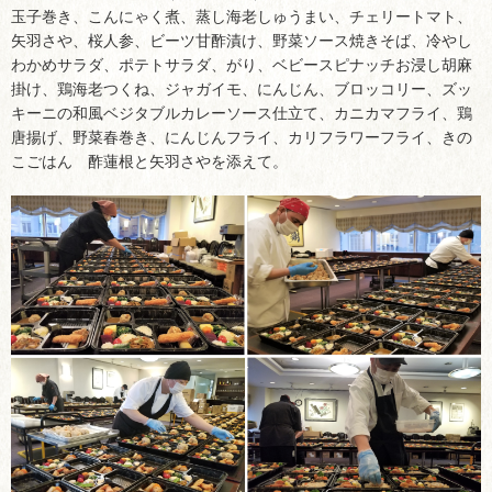
玉子巻き、こんにゃく煮、蒸し海老しゅうまい、チェリートマト、
矢羽さや、桜人参、ビーツ甘酢漬け、野菜ソース焼きそば、冷やし
わかめサラダ、ポテトサラダ、がり、ベビースピナッチお浸し胡麻
掛け、鶏海老つくね、ジャガイモ、にんじん、ブロッコリー、ズッ
キーニの和風ベジタブルカレーソース仕立て、カニカマフライ、鶏
唐揚げ、野菜春巻き、にんじんフライ、カリフラワーフライ、きの
こごはん 酢蓮根と矢羽さやを添えて。