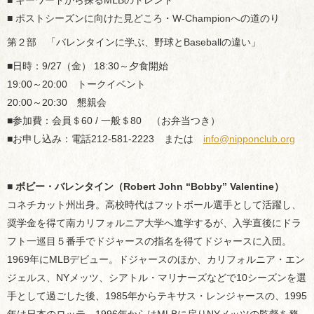
■ キーワードから探るMLBのトレンド
■ ポストシーズンに向けた見どころ・W-Championへの道のり
第２部 「バレンタインに学ぶ、野球とBaseballの違い」
■日時：9/27（金） 18:30～夕食開始
19:00～20:00 トークイベント
20:00～20:30 懇親会
■参加費：会員＄60 / 一般＄80 （お弁当つき）
■お申し込み：電話212-581-2223 または
info@nipponclub.org
■
ボビー・バレンタイン（Robert John “Bobby” Valentine）
コネチカット州出身。高校時代はフットボール選手として活躍し、
奨学金を得て南カリフォルニア大学へ進学するが、入学直後にドラ
フト一巡目５番手でドジャースの指名を得てドジャースに入団。
1969年にMLBデビュー。ドジャースのほか、カリフォルニア・エン
ジェルス、NYメッツ、シアトル・マリナーズなどで10シーズンを選
手として過ごした後、1985年からテキサス・レンジャースの、1995