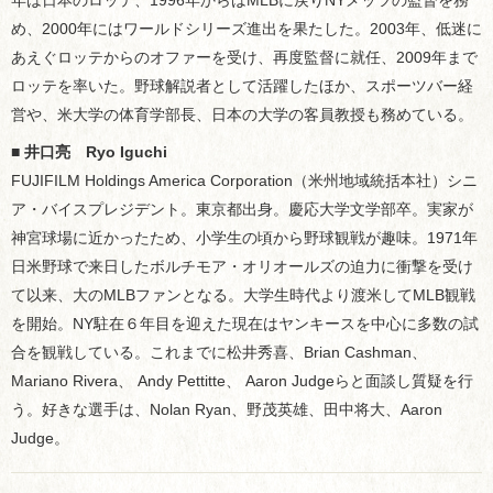
年は日本のロッテ、1996年からはMLBに戻りNYメッツの監督を務
め、2000年にはワールドシリーズ進出を果たした。2003年、低迷に
あえぐロッテからのオファーを受け、再度監督に就任、2009年まで
ロッテを率いた。野球解説者として活躍したほか、スポーツバー経
営や、米大学の体育学部長、日本の大学の客員教授も務めている。
■
井口亮 Ryo Iguchi
FUJIFILM Holdings America Corporation（米州地域統括本社）シニ
ア・バイスプレジデント。東京都出身。慶応大学文学部卒。実家が
神宮球場に近かったため、小学生の頃から野球観戦が趣味。1971年
日米野球で来日したボルチモア・オリオールズの迫力に衝撃を受け
て以来、大のMLBファンとなる。大学生時代より渡米してMLB観戦
を開始。NY駐在６年目を迎えた現在はヤンキースを中心に多数の試
合を観戦している。これまでに松井秀喜、Brian Cashman、
Mariano Rivera、 Andy Pettitte、 Aaron Judgeらと面談し質疑を行
う。好きな選手は、Nolan Ryan、野茂英雄、田中将大、Aaron
Judge。