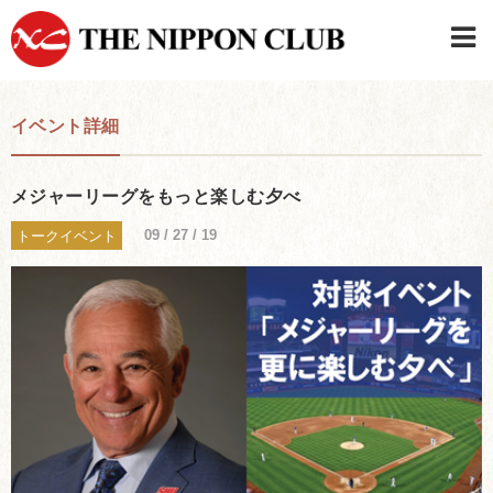
JAPANESE
|
ENGLISH
イベント詳細
日本クラブメンバーログイン
連絡先・駐車場
はじめてご利用の方はこちら
›
メジャーリーグをもっと楽しむ夕べ
09 / 27 / 19
トークイベント