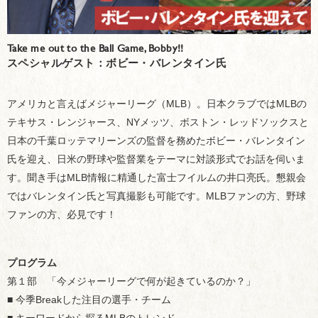
Take me out to the Ball Game, Bobby!!
スペシャルゲスト：ボビー・バレンタイン氏
アメリカと言えばメジャーリーグ（MLB）。日本クラブではMLBの
テキサス・レンジャース、NYメッツ、ボストン・レッドソックスと
日本の千葉ロッテマリーンズの監督を務めたボビー・バレンタイン
氏を迎え、日米の野球や監督業をテーマに対談形式でお話を伺いま
す。聞き手はMLB情報に精通した富士フイルムの井口亮氏。懇親会
ではバレンタイン氏と写真撮影も可能です。MLBファンの方、野球
ファンの方、必見です！
プログラム
第１部 「今メジャーリーグで何が起きているのか？」
■ 今季Breakした注目の選手・チーム