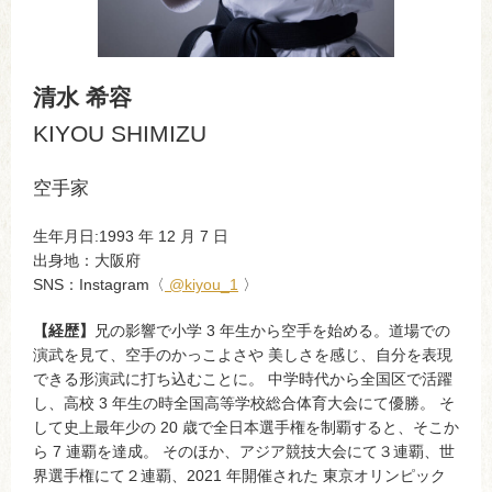
清水 希容
KIYOU SHIMIZU
空手家
生年月日:1993 年 12 月 7 日
出身地：大阪府
SNS：Instagram〈
@kiyou_1
〉
【経歴】
兄の影響で小学 3 年生から空手を始める。道場での
演武を見て、空手のかっこよさや 美しさを感じ、自分を表現
できる形演武に打ち込むことに。 中学時代から全国区で活躍
し、高校 3 年生の時全国高等学校総合体育大会にて優勝。 そ
して史上最年少の 20 歳で全日本選手権を制覇すると、そこか
ら 7 連覇を達成。 そのほか、アジア競技大会にて３連覇、世
界選手権にて２連覇、2021 年開催された 東京オリンピック