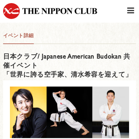
JAPANESE
|
ENGLISH
イベント詳細
日本クラブメンバーログイン
連絡先・駐車場
日本クラブ/ Japanese American Budokan 共
はじめてご利用の方はこちら
›
催イベント
「世界に誇る空手家、清水希容を迎えて」