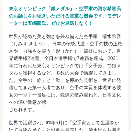
東京オリンピック「銀メダル」・空手家の清水希容氏
のお話しをお聴きいただける貴重な機会です。モデレ
ーターは五嶋龍氏。ぜひお見逃しなく！
世界が認めた美と強さを兼ね備えた空手家、清水希容
（しみず きよう）。日本の伝統武道・空手の技の正確
さや、力強さを競う「形（かた）」競技において、世
界選手権2連覇、全日本選手権で7連覇を達成。2021
年に行われた東京オリンピックでは「女子形」で銀メ
ダルを獲得するなど、多数の大会で活躍してきまし
た。空手の「静」と「動」を極めた芸術を、世界に発
信してきた第一人者であり、空手の本質を体現する彼
女の一挙手一投足には、鍛錬の積み重ねと、日本文化
への深い敬意が感
じられます。
世界で活躍され、昨年5月に「空手家として生涯をか
けて技術を磨く」と引退を発表した、清水氏をお迎え