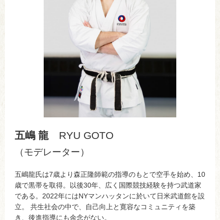
五嶋 龍
RYU GOTO
（モデレーター）
五嶋龍氏は7歳より森正隆師範の指導のもとで空手を始め、10
歳で黒帯を取得。以後30年、広く国際競技経験を持つ武道家
である。2022年にはNYマンハッタンに於いて日米武道館を設
立。 共生社会の中で、自己向上と寛容なコミュニティを築
き、後進指導にも余念がない。