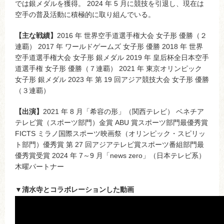
では銀メダルを獲得。 2024 年 5 月に競技を引退し、現在は
空手の普及活動に積極的に取り組んでいる。
【主な戦績】
2016 年 世界空手道選手権大会 女子形 優勝（２
連覇） 2017 年 ワールドゲームズ 女子形 優勝 2018 年 世界
空手道選手権大会 女子形 銀メダル 2019 年 皇后杯全日本空手
道選手権 女子形 優勝（７連覇） 2021 年 東京オリンピック
女子形 銀メダル 2023 年 第 19 回アジア競技大会 女子形 優勝
（３連覇）
【出演】
2021 年 8 月「希容の形」（関西テレビ） ベネチア
テレビ賞（スポーツ部門）金賞 ABU 賞スポーツ部門最優秀賞
FICTS ミラノ国際スポーツ映画祭（オリンピック・スピリッ
ト部門）優秀賞 第 27 回アジアテレビ賞スポーツ番組部門最
優秀賞受賞 2024 年 7～9 月「news zero」（日本テレビ系）
木曜パートナー
▼清水寺とコラボレーションした動画