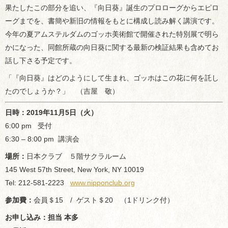
果たしたこの部分を追い、『向日葵』誕生のプロローグからエピロ
ーグまでを、書簡や新旧の情報をもとに構成し読み解く講演です。
今年の夏アムステルダムのゴッホ美術館で開催された特別展で明ら
かになった、同館所蔵の向日葵に関する最新の検証結果も含めてお
話し下さる予定です。
「『向日葵』はどのようにして生まれ、ゴッホはこの花に何を託し
たのでしょうか？」 （吉屋 敬）
日時：
2019年11月5日（火）
6:00 pm 受付
6:30 – 8:00 pm 講演会
場所：
日本クラブ ５階サクラルーム
145 West 57th Street, New York, NY 10019
Tel: 212-581-2223
www.nipponclub.org
参加費：
会員＄15 / ゲスト＄20 （1ドリンク付）
お申し込み：担当 本多