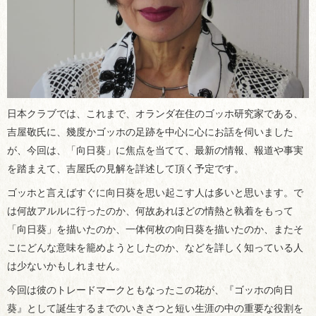
日本クラブでは、これまで、オランダ在住のゴッホ研究家である、
吉屋敬氏に、幾度かゴッホの足跡を中心に心にお話を伺いました
が、今回は、「向日葵」に焦点を当てて、最新の情報、報道や事実
を踏まえて、吉屋氏の見解を詳述して頂く予定です。
ゴッホと言えばすぐに向日葵を思い起こす人は多いと思います。で
は何故アルルに行ったのか、何故あれほどの情熱と執着をもって
「向日葵」を描いたのか、一体何枚の向日葵を描いたのか、またそ
こにどんな意味を籠めようとしたのか、などを詳しく知っている人
は少ないかもしれません。
今回は彼のトレードマークともなったこの花が、『ゴッホの向日
葵』として誕生するまでのいきさつと短い生涯の中の重要な役割を