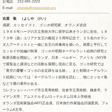
お電話 212-581-2223
E-mail
yhonda@nipponclub.org
吉屋 敬
（よしや けい）
画家、エッセイスト、ゴッホ研究家、オランダ在住
１９６５年ハーグの王立美術大学に留学以来オランダに在住。１９
７３年（故）ユリアナ女王の戴冠２５周年記念で、２５名のオラン
ダ人アーティストと一緒に女王の肖像画を描いた。画業と平行して
エッセイや短編の執筆、ゴッホや初期ネーデルラント絵画の研究と
執筆活動を開始し、オランダ、日本、ベルギー、アメリカ（NY)等
で展覧会と講演などの活動を展開し現在に至る。ゴッホ研究では
「青空の憂鬱＝ゴッホの全足跡を辿る旅」、また初期ネーデルラン
ト絵画については「ネーデルラント絵画を読む」、他にエッセイ集
など５冊の著作がある。
コレクション＝ハーグ市立美寿術館、佐倉市立美術館、鎌倉市、ラ
イデン大学、アムステルダム/ロッテルダム日本人学校他
オランダ芸術家協会ARTI正会員。日本旅行作家協会評議委員。フォ
ーラムK主宰。