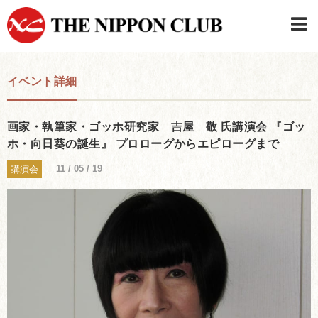
JAPANESE
|
ENGLISH
イベント詳細
日本クラブメンバーログイン
連絡先・駐車場
はじめてご利用の方はこちら
›
画家・執筆家・ゴッホ研究家 吉屋 敬 氏講演会 『ゴッ
ホ・向日葵の誕生』 プロローグからエピローグまで
11 / 05 / 19
講演会