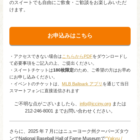
のスイートでも自由にご飲食・ご歓談をお楽しみいただ
けます。
お申込みはこちら
・アクセスできない場合は
こちらからPDF
をダウンロードし
て必要事項をご記入の上、ご提出ください。
・スイートチケットは
180枚限定
のため、ご希望の方はお早め
にお申し込みください。
・イベントのチケットは、
MLB Ballpark アプリ
を通じて当日
スマートフォンに直接送信されます
ご不明な点がございましたら、
info@jcciny.org
または
212-246-8001 までお問い合わせください。
さらに、2025 年 7 月にはニューヨーク州クーパーズタウ
ンでNational Baseball Hall of Fame Museumで
“Yakyu /