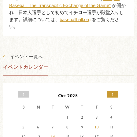
Baseball: The Transpacific Exchange of the Game”
が開か
れ、日本人選手として初めてイチロー選手が殿堂入りし
ます。詳細については、
baseballhall.org
をご覧くださ
い。
‹
イベント一覧へ
イベントカレンダー
‹
›
Oct 2025
S
M
T
W
T
F
S
1
2
3
4
5
6
7
8
9
10
11
12
13
14
15
16
17
18