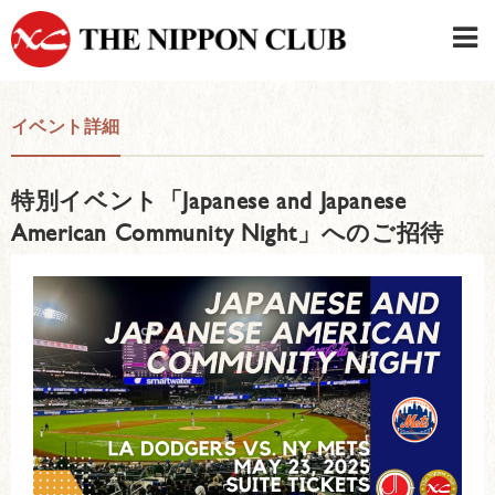
JAPANESE
|
ENGLISH
イベント詳細
日本クラブメンバーログイン
連絡先・駐車場
特別イベント「Japanese and Japanese
はじめてご利用の方はこちら
›
American Community Night」へのご招待