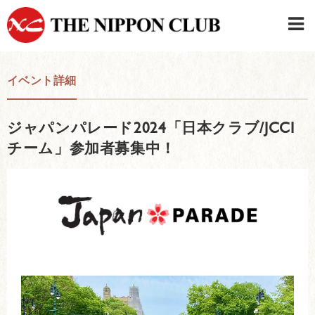
JAPANESE
|
ENGLISH
イベント詳細
日本クラブメンバーログイン
連絡先・駐車場
ジャパンパレード2024「日本クラブ/JCCI
はじめてご利用の方はこちら
›
チーム」参加者募集中！