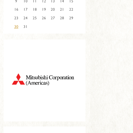
9
10
11
12
13
14
15
16
17
18
19
20
21
22
23
24
25
26
27
28
29
30
31