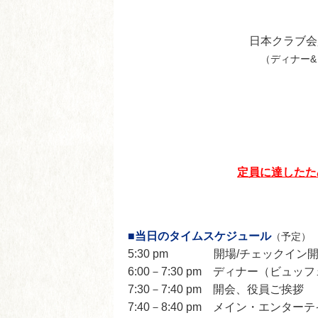
日本クラブ会員
（ディナー
定員に達したた
■当日のタイムスケジュール
（予定）
5:30 pm 開場/チェックイン開
6:00－7:30 pm ディナー（ビ
7:30－7:40 pm 開会、役員ご挨拶
7:40－8:40 pm メイン・エンター