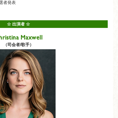
当選者発表
了
☆ 出演者 ☆
hristina Maxwell
（司会者/歌手）