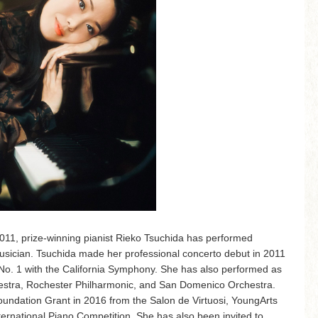
011, prize-winning pianist Rieko Tsuchida has performed
musician. Tsuchida made her professional concerto debut in 2011
No. 1 with the California Symphony. She has also performed as
estra, Rochester Philharmonic, and San Domenico Orchestra.
ndation Grant in 2016 from the Salon de Virtuosi, YoungArts
nternational Piano Competition. She has also been invited to