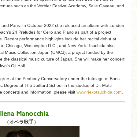
d venues such as the Verbier Festival Academy, Salle Gaveau, and
k and Paris. In October 2022 she released an album with London
ach’s 24 Preludes for Cello and Piano as part of a project
. Recent performance highlights include her recital debut at
ts in Chicago, Washington D.C., and New York. Tsuchida also
ical Music Collection Japan (CMCJ), a project funded by the
the classical music culture of Japan. She will make her concert
yo’s Oji Hall.
gree at the Peabody Conservatory under the tutelage of Boris
 Degree at The Juilliard School in the studios of Dr. Matti
e concerts and information, please visit
www.riekotsuchida.com
.
ilena Manocchia
（オペラ歌手）