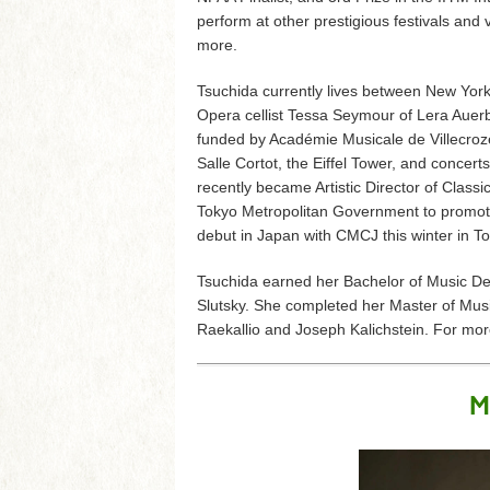
perform at other prestigious festivals an
more.
Tsuchida currently lives between New Yor
Opera cellist Tessa Seymour of Lera Auerb
funded by Académie Musicale de Villecroze
Salle Cortot, the Eiffel Tower, and concer
recently became Artistic Director of Class
Tokyo Metropolitan Government to promote 
debut in Japan with CMCJ this winter in Tok
Tsuchida earned her Bachelor of Music De
Slutsky. She completed her Master of Music
Raekallio and Joseph Kalichstein. For mor
M