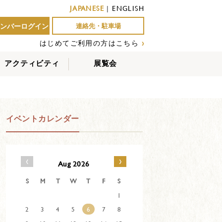
JAPANESE
|
ENGLISH
ンバーログイン
連絡先・駐車場
はじめてご利用の方はこちら
›
アクティビティ
展覧会
屋外アクティビティ
室内アクティビティ
EVENTS
イベントカレンダー
‹
›
Aug 2026
S
M
T
W
T
F
S
1
2
3
4
5
6
7
8