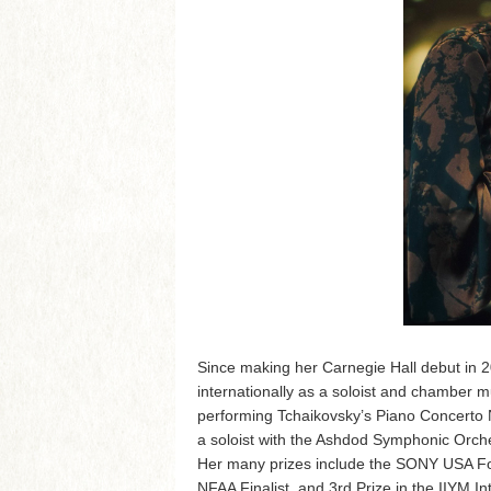
Since making her Carnegie Hall debut in 2
internationally as a soloist and chamber 
performing Tchaikovsky’s Piano Concerto 
a soloist with the Ashdod Symphonic Orch
Her many prizes include the SONY USA Fou
NFAA Finalist, and 3rd Prize in the IIYM I