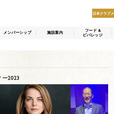
日本クラブメ
フード &
メンバーシップ
施設案内
ビバレッジ
THE NIPPON CLUB
メンバーシップの種
会員へのサービス
会員特典
入会方法
NEWS
類
ー2023