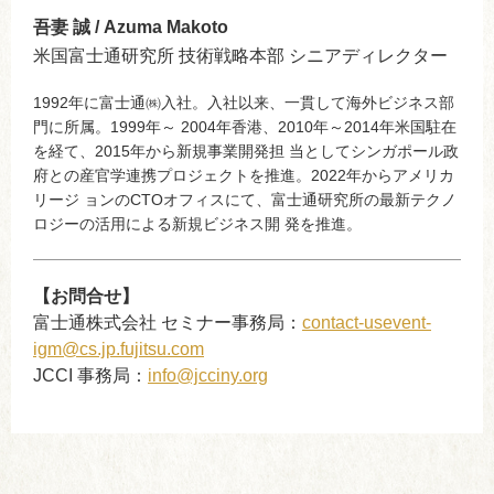
吾妻 誠 / Azuma Makoto
米国富士通研究所 技術戦略本部 シニアディレクター
1992年に富士通㈱入社。入社以来、一貫して海外ビジネス部
門に所属。1999年～ 2004年香港、2010年～2014年米国駐在
を経て、2015年から新規事業開発担 当としてシンガポール政
府との産官学連携プロジェクトを推進。2022年からアメリカ
リージ ョンのCTOオフィスにて、富士通研究所の最新テクノ
ロジーの活用による新規ビジネス開 発を推進。
【お問合せ】
富士通株式会社 セミナー事務局：
contact-usevent-
igm@cs.jp.fujitsu.com
JCCI 事務局：
info@jcciny.org