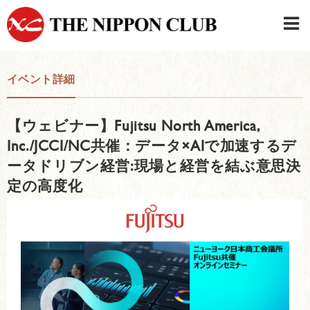
JAPANESE
|
ENGLISH
イベント詳細
日本クラブメンバーログイン
連絡先・駐車場
【ウェビナー】Fujitsu North America,
はじめてご利用の方はこちら
›
Inc./JCCI/NC共催：データ×AIで加速するデ
ータドリブン経営:現場と経営を結ぶ意思決
定の高度化