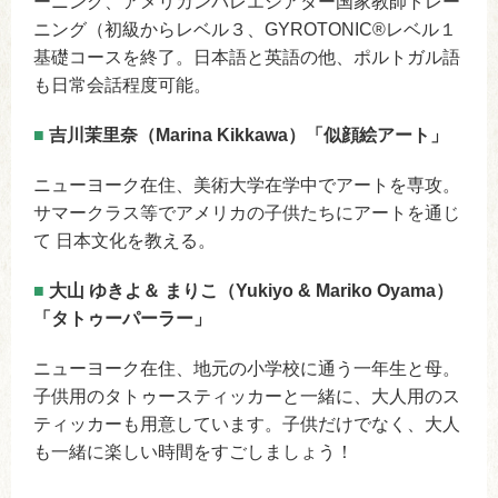
ーニング、アメリカンバレエシアター国家教師トレー
ニング（初級からレベル３、GYROTONIC®レベル１
基礎コースを終了。日本語と英語の他、ポルトガル語
も日常会話程度可能。
■
吉川茉里奈（Marina Kikkawa）「似顔絵アート」
ニューヨーク在住、美術大学在学中でアートを専攻。
サマークラス等でアメリカの子供たちにアートを通じ
て 日本文化を教える。
■
大山 ゆきよ＆ まりこ（Yukiyo & Mariko Oyama）
「タトゥーパーラー」
ニューヨーク在住、地元の小学校に通う一年生と母。
子供用のタトゥースティッカーと一緒に、大人用のス
ティッカーも用意しています。子供だけでなく、大人
も一緒に楽しい時間をすごしましょう！