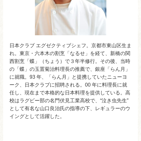
日本クラブ エグゼクティブシェフ。京都市東山区生ま
れ。東京・六本木の割烹「なるせ」を経て、新橋の関
西割烹「蝶」（ちょう）で３年半修行。その後、当時
の「蝶」の玉置菊治料理長の推薦で、銀座「らん月」
に就職。93 年、「らん月」と提携していたニューヨ
ーク、日本クラブに招聘される。00 年に料理長に就
任し、現在まで本格的な日本料理を提供している。高
校はラグビー部の名門伏見工業高校で、“泣き虫先生”
として有名な山口良治氏の指導の下、レギュラーのウ
イングとして活躍した。