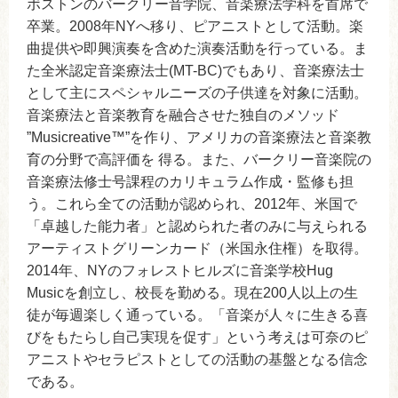
ボストンのバークリー音学院、音楽療法学科を首席で
卒業。2008年NYへ移り、ピアニストとして活動。楽
曲提供や即興演奏を含めた演奏活動を行っている。ま
た全米認定音楽療法士(MT-BC)でもあり、音楽療法士
として主にスペシャルニーズの子供達を対象に活動。
音楽療法と音楽教育を融合させた独自のメソッド
”Musicreative™”を作り、アメリカの音楽療法と音楽教
育の分野で高評価を 得る。また、バークリー音楽院の
音楽療法修士号課程のカリキュラム作成・監修も担
う。これら全ての活動が認められ、2012年、米国で
「卓越した能力者」と認められた者のみに与えられる
アーティストグリーンカード（米国永住権）を取得。
2014年、NYのフォレストヒルズに音楽学校Hug
Musicを創立し、校長を勤める。現在200人以上の生
徒が毎週楽しく通っている。「音楽が人々に生きる喜
びをもたらし自己実現を促す」という考えは可奈のピ
アニストやセラピストとしての活動の基盤となる信念
である。