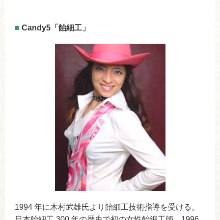
■
Candy5「飴細工」
1994 年に木村武雄氏より飴細工技術指導を受ける。
日本飴細工 300 年の歴史で初の女性飴細工師。1996