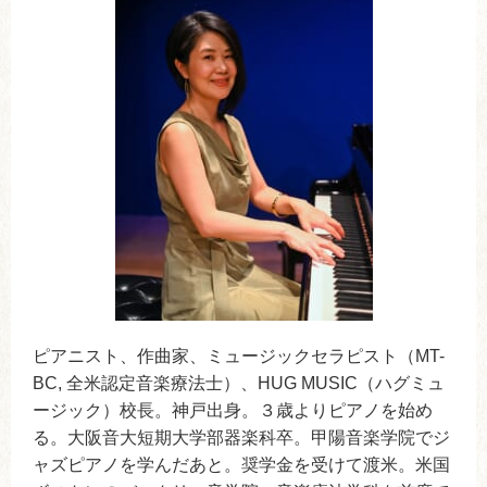
ピアニスト、作曲家、ミュージックセラピスト（MT-
BC, 全米認定音楽療法士）、HUG MUSIC（ハグミュ
ージック）校長。神戸出身。３歳よりピアノを始め
る。大阪音大短期大学部器楽科卒。甲陽音楽学院でジ
ャズピアノを学んだあと。奨学金を受けて渡米。米国