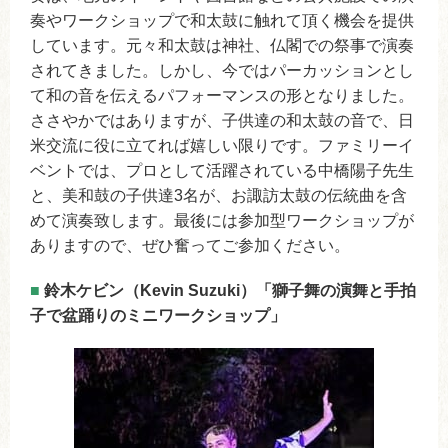
奏やワークショップで和太鼓に触れて頂く機会を提供
しています。元々和太鼓は神社、仏閣での祭事で演奏
されてきました。しかし、今ではパーカッションとし
て和の音を伝えるパフォーマンスの形となりました。
ささやかではありますが、子供達の和太鼓の音で、日
米交流に役に立てれば嬉しい限りです。ファミリーイ
ベントでは、プロとして活躍されている中橋陽子先生
と、美和鼓の子供達3名が、お諏訪太鼓の伝統曲を含
めて演奏致します。最後には参加型ワークショップが
ありますので、ぜひ奮ってご参加ください。
■
鈴木ケビン（Kevin Suzuki）「獅子舞の演舞と手拍
子で盆踊りのミニワークショップ」