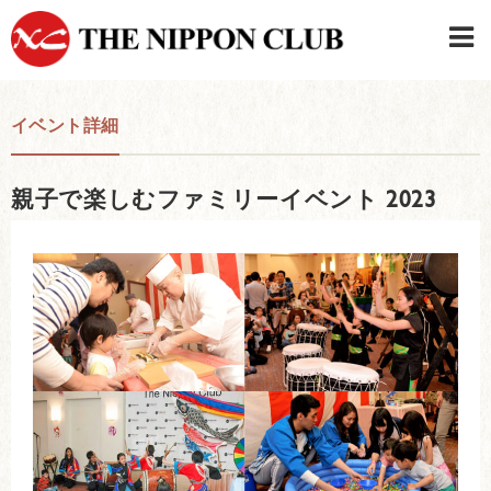
JAPANESE
|
ENGLISH
イベント詳細
日本クラブメンバーログイン
連絡先・駐車場
親子で楽しむファミリーイベント 2023
はじめてご利用の方はこちら
›