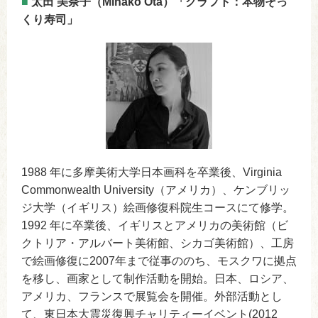
■
太田 美奈子（Minako Ota）「クラフト：本物そっ
くり寿司」
1988 年に多摩美術大学日本画科を卒業後、Virginia
Commonwealth University（アメリカ）、ケンブリッ
ジ大学（イギリス）絵画修復科院生コースにて修学。
1992 年に卒業後、イギリスとアメリカの美術館（ビ
クトリア・アルバート美術館、シカゴ美術館）、工房
で絵画修復に2007年まで従事ののち、モスクワに拠点
を移し、画家として制作活動を開始。日本、ロシア、
アメリカ、フランスで展覧会を開催。外部活動とし
て、東日本大震災復興チャリティーイベント(2012