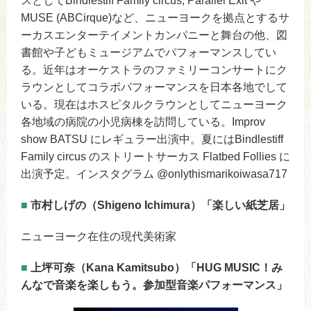
スとしてBindlestiff Family circus, Parallel Exit や
MUSE (ABCirque)など、ニューヨークを拠点とするサ
ーカスエンターテイメントカンパニーと舞台の他、図
書館や子どもミュージアムでパフォーマンスしてい
る。近年はオーケストラのファミリーコンサートにク
ラウンとしてコラボパフォーマンスを日本各地でして
いる。現在はホスピタルクラウンとしてニューヨーク
各地域の病院の小児病棟を訪問している。Improv
show BATSU にレギュラー出演中。夏にはBindlestiff
Family circus のストリートサーカス Flatbed Follies に
出演予定。インスタグラム @onlythismarikoiwasa717
■
市村しげの（Shigeno Ichimura）「楽しい紙芝居」
ニューヨーク在住の現代美術家
■
上坪可奈（Kana Kamitsubo）「HUG MUSIC！み
んなで音楽を楽しもう。参加型音楽パフォーマンス」