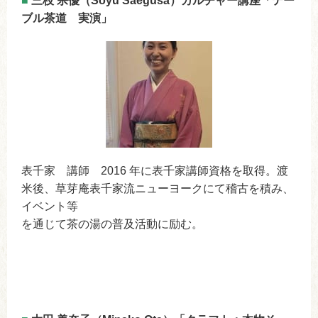
■
三枝 宗優（Soyu Saegusa）カルチャー講座「テー
ブル茶道 実演」
表千家 講師 2016 年に表千家講師資格を取得。渡
米後、草芽庵表千家流ニューヨークにて稽古を積み、
イベント等
を通じて茶の湯の普及活動に励む。