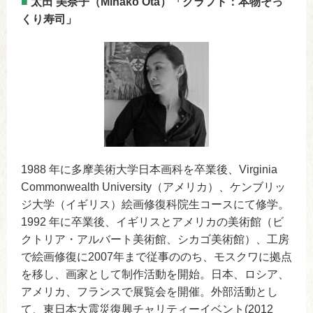
■
太田 美奈子（Minako Ota）「クラフト：本物そっ
くり寿司」
1988 年に多摩美術大学日本画科を卒業後、Virginia
Commonwealth University（アメリカ）、ケンブリッ
ジ大学（イギリス）絵画修復科院生コースにて修学。
1992 年に卒業後、イギリスとアメリカの美術館（ビ
クトリア・アルバート美術館、シカゴ美術館）、工房
で絵画修復に2007年まで従事ののち、モスクワに拠点
を移し、画家として制作活動を開始。日本、ロシア、
アメリカ、フランスで展覧会を開催。外部活動とし
て、東日本大震災復興チャリティーイベント(2012