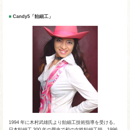
■
Candy5「飴細工」
1994 年に木村武雄氏より飴細工技術指導を受ける。
日本飴細工 300 年の歴史で初の女性飴細工師。1996