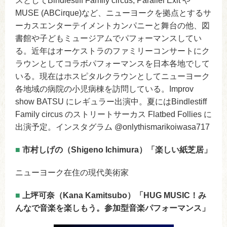
スとしてBindlestiff Family circus, Parallel Exit や
MUSE (ABCirque)など、ニューヨークを拠点とするサ
ーカスエンターテイメントカンパニーと舞台の他、図
書館や子どもミュージアムでパフォーマンスしてい
る。近年はオーケストラのファミリーコンサートにク
ラウンとしてコラボパフォーマンスを日本各地でして
いる。現在はホスピタルクラウンとしてニューヨーク
各地域の病院の小児病棟を訪問している。Improv
show BATSU にレギュラー出演中。夏にはBindlestiff
Family circus のストリートサーカス Flatbed Follies に
出演予定。インスタグラム @onlythismarikoiwasa717
■
市村しげの（Shigeno Ichimura）「楽しい紙芝居」
ニューヨーク在住の現代美術家
■
上坪可奈（Kana Kamitsubo）「HUG MUSIC！み
んなで音楽を楽しもう。参加型音楽パフォーマンス」