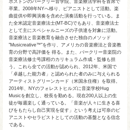
ボストンのバークリー音学院、音楽療法学科を首席で
卒業。2008年NYへ移り、ピアニストとして活動。楽
曲提供や即興演奏を含めた演奏活動を行っている。ま
た全米認定音楽療法士(MT-BC)でもあり、音楽療法士
として主にスペシャルニーズの子供達を対象に活動。
音楽療法と音楽教育を融合させた独自のメソッド
”Musicreative™”を作り、アメリカの音楽療法と音楽教
育の分野で高評価を 得る。また、バークリー音楽院の
音楽療法修士号課程のカリキュラム作成・監修も担
う。これら全ての活動が認められ、2012年、米国で
「卓越した能力者」と認められた者のみに与えられる
アーティストグリーンカード（米国永住権）を取得。
2014年、NYのフォレストヒルズに音楽学校Hug
Musicを創立し、校長を勤める。現在200人以上の生
徒が毎週楽しく通っている。「音楽が人々に生きる喜
びをもたらし自己実現を促す」という考えは可奈のピ
アニストやセラピストとしての活動の基盤となる信念
である。