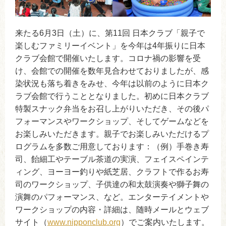
来たる6月3日（土）に、第11回 日本クラブ「親子で
楽しむファミリーイベント」を今年は4年振りに日本
クラブ会館で開催いたします。コロナ禍の影響を受
け、会館での開催を数年見合わせておりましたが、感
染状況も落ち着きをみせ、今年は以前のように日本ク
ラブ会館で行うこととなりました。初めに日本クラブ
特製スナック弁当をお召し上がりいただき、その後パ
フォーマンスやワークショップ、そしてゲームなどを
お楽しみいただきます。親子でお楽しみいただけるプ
ログラムを多数ご用意しております：（例）手巻き寿
司、飴細工やテーブル茶道の実演、フェイスペインテ
ィング、ヨーヨー釣りや紙芝居、クラフトで作るお寿
司のワークショップ、子供達の和太鼓演奏や獅子舞の
演舞のパフォーマンス、など。エンターテイメントや
ワークショップの内容・詳細は、随時メールとウェブ
サイト（
www.nipponclub.org
）でご案内いたします。