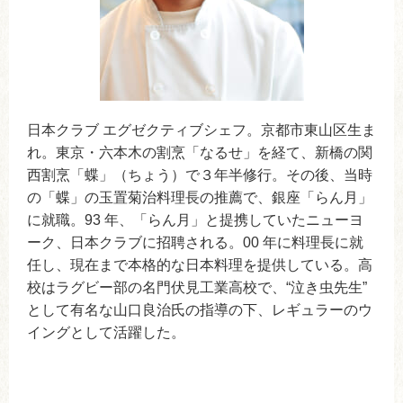
日本クラブ エグゼクティブシェフ。京都市東山区生ま
れ。東京・六本木の割烹「なるせ」を経て、新橋の関
西割烹「蝶」（ちょう）で３年半修行。その後、当時
の「蝶」の玉置菊治料理長の推薦で、銀座「らん月」
に就職。93 年、「らん月」と提携していたニューヨ
ーク、日本クラブに招聘される。00 年に料理長に就
任し、現在まで本格的な日本料理を提供している。高
校はラグビー部の名門伏見工業高校で、“泣き虫先生”
として有名な山口良治氏の指導の下、レギュラーのウ
イングとして活躍した。