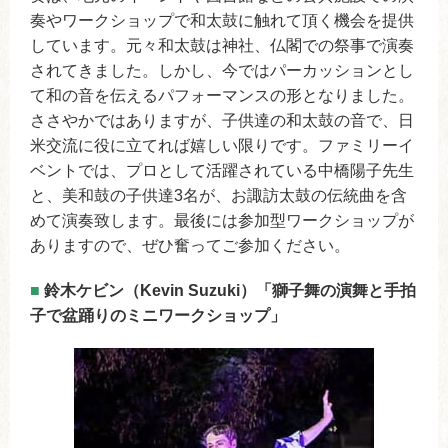
奏やワークショップで和太鼓に触れて頂く機会を提供
しています。元々和太鼓は神社、仏閣での祭事で演奏
されてきました。しかし、今ではパーカッションとし
て和の音を伝えるパフォーマンスの形となりました。
ささやかではありますが、子供達の和太鼓の音で、日
米交流に役に立てれば嬉しい限りです。ファミリーイ
ベントでは、プロとして活躍されている中橋陽子先生
と、美和鼓の子供達3名が、お諏訪太鼓の伝統曲を含
めて演奏致します。最後には参加型ワークショップが
ありますので、ぜひ奮ってご参加ください。
■
鈴木ケビン（Kevin Suzuki）「獅子舞の演舞と手拍
子で盆踊りのミニワークショップ」