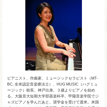
ピアニスト、作曲家、ミュージックセラピスト（MT-
BC, 全米認定音楽療法士）、HUG MUSIC（ハグミュ
ージック）校長。神戸出身。３歳よりピアノを始め
る。大阪音大短期大学部器楽科卒。甲陽音楽学院でジ
ャズピアノを学んだあと。奨学金を受けて渡米。米国