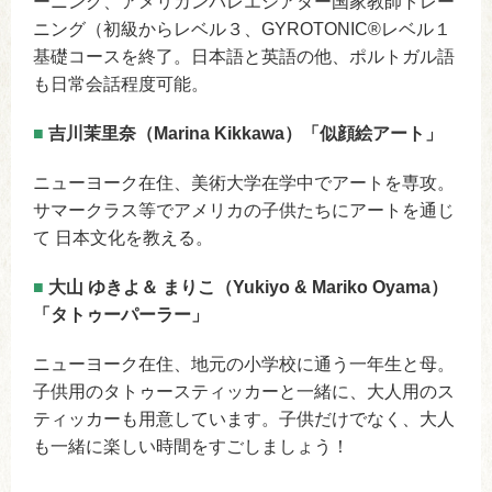
ーニング、アメリカンバレエシアター国家教師トレー
ニング（初級からレベル３、GYROTONIC®レベル１
基礎コースを終了。日本語と英語の他、ポルトガル語
も日常会話程度可能。
■
吉川茉里奈（Marina Kikkawa）「似顔絵アート」
ニューヨーク在住、美術大学在学中でアートを専攻。
サマークラス等でアメリカの子供たちにアートを通じ
て 日本文化を教える。
■
大山 ゆきよ＆ まりこ（Yukiyo & Mariko Oyama）
「タトゥーパーラー」
ニューヨーク在住、地元の小学校に通う一年生と母。
子供用のタトゥースティッカーと一緒に、大人用のス
ティッカーも用意しています。子供だけでなく、大人
も一緒に楽しい時間をすごしましょう！