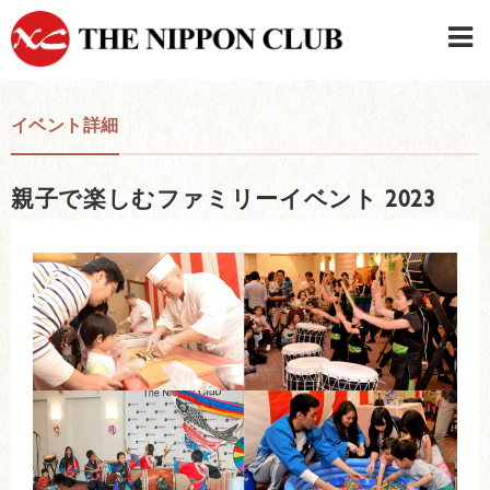
JAPANESE
|
ENGLISH
イベント詳細
日本クラブメンバーログイン
連絡先・駐車場
親子で楽しむファミリーイベント 2023
はじめてご利用の方はこちら
›