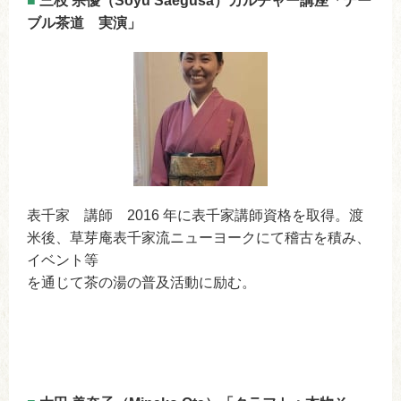
■
三枝 宗優（Soyu Saegusa）カルチャー講座「テー
ブル茶道 実演」
表千家 講師 2016 年に表千家講師資格を取得。渡
米後、草芽庵表千家流ニューヨークにて稽古を積み、
イベント等
を通じて茶の湯の普及活動に励む。