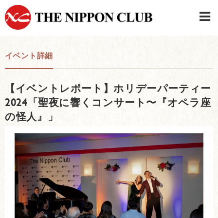
JAPANESE
|
ENGLISH
イベント詳細
日本クラブメンバーログイン
連絡先・駐車場
【イベントレポート】ホリデーパーティー
はじめてご利用の方はこちら
›
2024「聖夜に響くコンサート〜『オペラ座
の怪人』」