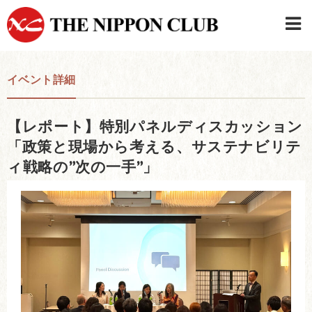
JAPANESE
|
ENGLISH
イベント詳細
日本クラブメンバーログイン
連絡先・駐車場
【レポート】特別パネルディスカッション
はじめてご利用の方はこちら
›
「政策と現場から考える、サステナビリテ
ィ戦略の”次の一手”」