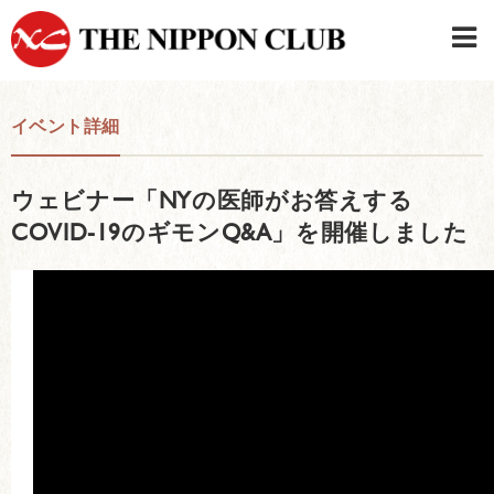
JAPANESE
|
ENGLISH
イベント詳細
日本クラブメンバーログイン
連絡先・駐車場
ウェビナー「NYの医師がお答えする
はじめてご利用の方はこちら
›
COVID-19のギモンQ&A」を開催しました