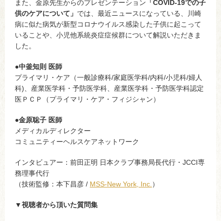
また、金原先生からのプレゼンテーション
「COVID-19での子
供のケアについて」
では、最近ニュースになっている、川崎
病に似た病気が新型コロナウイルス感染した子供に起こって
いることや、小児他系統炎症症候群について解説いただきま
した。
●
中釜知則 医師
プライマリ・ケア（一般診療科/家庭医学科/内科/小児科/婦人
科)、産業医学科・予防医学科、産業医学科・予防医学科認定
医ＰＣＰ（プライマリ・ケア・フィジシャン）
●
金原聡子 医師
メディカルディレクター
コミュニティーヘルスケアネットワーク
インタビュアー：前田正明 日本クラブ事務局長代行・JCCI専
務理事代行
（技術監修：本下昌彦 /
MSS-New York, Inc.
）
▼
視聴者から頂いた質問集