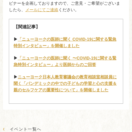
ビナーを企画しておりますので、ご意見・ご希望がございま
したら、
メールにてご連絡
ください。
【関連記事】
▶︎
「ニューヨークの医師に聞く COVID-19に関する緊急
特別インタビュー」を開催しました
▶︎
「ニューヨークの医師に聞く 〜COVID-19に関する緊
急特別インタビュー」より医師からのご回答
▶︎
ニューヨーク日本人教育審議会の教育相談室相談員に
聞く「パンデミックの中での子どもの学習と心の支援＆
親のセルフケアの重要性について」を開催しました
‹
イベント一覧へ