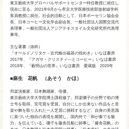
東京藝術大学グローバルサポートセンター特任教授に就任し
現在に至る。2021年9月から帝京大学医療技術部放射線学科
客員教授に就任。社会的活動として、日本ポーセリン協会会
長、日本コーヒー文化学会副会長、一般社団法人国際交流代
表理事、一般社団法人アジアテキスタイル文化研究所代表理
事等。
主な著書（抜粋）
『オールドノリタケ－近代輸出磁器の煌めき』いなほ書房
2017年、『アガサ・クリスティ―とコーヒー』いなほ書房
2018年、『藪明山の世界』いなほ書房 愛蔵版 2020年
■
麻生 花帆 （あそう かほ）
邦楽演奏家、日本舞踊家、俳優。
東京藝術大学大学院博士課程修了。邦楽囃子の分野で初の博
士号を取得。安宅賞を受賞。自分にしか出来ない作品をと音
楽や舞を取り入れた一人芝居に挑戦するなど、自身の美意識
に基づいた独自の表現を展開し、国内外で「和が奏でる魅
力」を伝えている。囃子を藤舎呂船に師事し「藤舎花帆」の