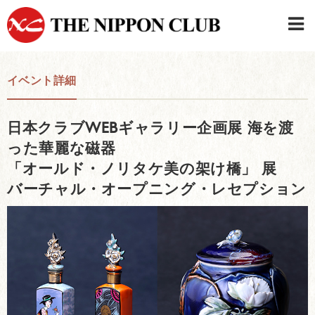
JAPANESE
|
ENGLISH
イベント詳細
日本クラブメンバーログイン
連絡先・駐車場
日本クラブWEBギャラリー企画展 海を渡
はじめてご利用の方はこちら
›
った華麗な磁器
「オールド・ノリタケ美の架け橋」 展
バーチャル・オープニング・レセプション