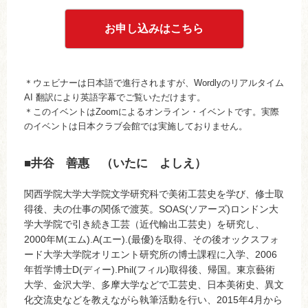
お申し込みはこちら
＊ウェビナーは日本語で進行されますが、Wordlyのリアルタイム
AI 翻訳により英語字幕でご覧いただけます。
＊このイベントはZoomによるオンライン・イベントです。実際
のイベントは日本クラブ会館では実施しておりません。
■
井谷 善惠 （いたに よしえ）
関西学院大学大学院文学研究科で美術工芸史を学び、修士取
得後、夫の仕事の関係で渡英。SOAS(ソアーズ)ロンドン大
学大学院で引き続き工芸（近代輸出工芸史）を研究し、
2000年M(エム).A(エー).(最優)を取得、その後オックスフォ
ード大学大学院オリエント研究所の博士課程に入学、2006
年哲学博士D(ディー).Phil(フィル)取得後、帰国。東京藝術
大学、金沢大学、多摩大学などで工芸史、日本美術史、異文
化交流史などを教えながら執筆活動を行い、2015年4月から