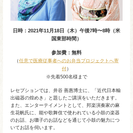
日時：2021年11月18日（木）午後7時〜8時（米
国東部時間）
参加費：無料
（
任意で医療従事者へのお弁当プロジェクトへ寄
付
）
※先着500名様まで
レセプションでは、井谷 善惠博士に、「近代日本輸
出磁器の煌めき」と題したご講演をいただきます。
また、エンターテイメントとして、邦楽演奏家の麻
生花帆氏に、能や歌舞伎で使われている小鼓の楽器
のお話、お囃子のお話などを通じて小鼓の魅力につ
いてお話を伺います。