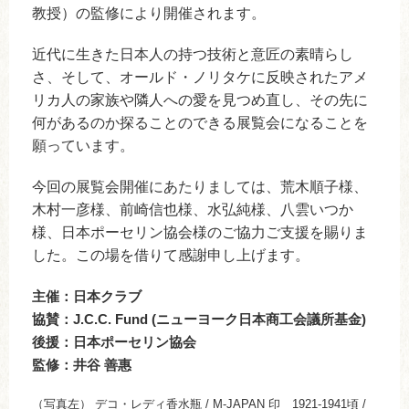
教授）の監修により開催されます。
近代に生きた日本人の持つ技術と意匠の素晴らし
さ、そして、オールド・ノリタケに反映されたアメ
リカ人の家族や隣人への愛を見つめ直し、その先に
何があるのか探ることのできる展覧会になることを
願っています。
今回の展覧会開催にあたりましては、荒木順子様、
木村一彦様、前崎信也様、水弘純様、八雲いつか
様、日本ポーセリン協会様のご協力ご支援を賜りま
した。この場を借りて感謝申し上げます。
主催：日本クラブ
協賛：J.C.C. Fund (ニューヨーク日本商工会議所基金)
後援：日本ポーセリン協会
監修：井谷 善惠
（写真左） デコ・レディ香水瓶 / M-JAPAN 印 1921-1941頃 /