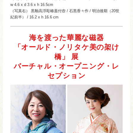
w 4.6 x d 3.6 x h 16.5cm
（写真右） 黒釉高浮彫椿蓋付壺 / 石黒香々作 / 明治後期（20世
紀前半） / 16.2 x h 16.6 cm
海を渡った華麗な磁器
「オールド・ノリタケ美の架け
橋」 展
バーチャル・オープニング・レ
セプション