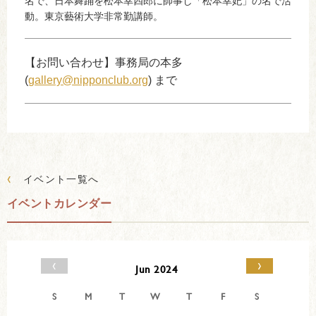
名で、日本舞踊を松本幸四郎に師事し「松本幸妃」の名で活
動。東京藝術大学非常勤講師。
【お問い合わせ】事務局の本多
(
gallery@nipponclub.org
) まで
‹
イベント一覧へ
イベントカレンダー
‹
›
Jun 2024
S
M
T
W
T
F
S