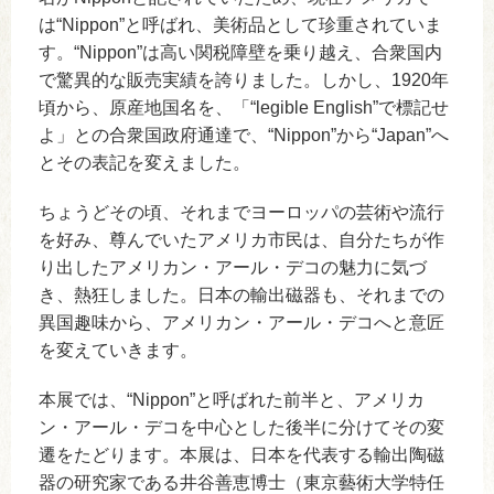
は“Nippon”と呼ばれ、美術品として珍重されていま
す。“Nippon”は高い関税障壁を乗り越え、合衆国内
で驚異的な販売実績を誇りました。しかし、1920年
頃から、原産地国名を、「“legible English”で標記せ
よ」との合衆国政府通達で、“Nippon”から“Japan”へ
とその表記を変えました。
ちょうどその頃、それまでヨーロッパの芸術や流行
を好み、尊んでいたアメリカ市民は、自分たちが作
り出したアメリカン・アール・デコの魅力に気づ
き、熱狂しました。日本の輸出磁器も、それまでの
異国趣味から、アメリカン・アール・デコへと意匠
を変えていきます。
本展では、“Nippon”と呼ばれた前半と、アメリカ
ン・アール・デコを中心とした後半に分けてその変
遷をたどります。本展は、日本を代表する輸出陶磁
器の研究家である井谷善恵博士（東京藝術大学特任