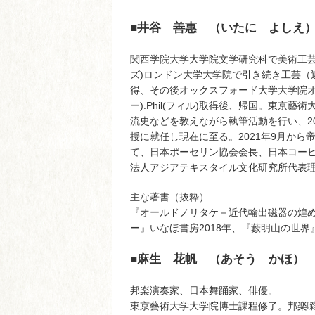
■
井谷 善惠 （いたに よしえ
関西学院大学大学院文学研究科で美術工芸
ズ)ロンドン大学大学院で引き続き工芸（近代輸
得、その後オックスフォード大学大学院オ
ー).Phil(フィル)取得後、帰国。東
流史などを教えながら執筆活動を行い、2
授に就任し現在に至る。2021年9月か
て、日本ポーセリン協会会長、日本コー
法人アジアテキスタイル文化研究所代表
主な著書（抜粋）
『オールドノリタケ－近代輸出磁器の煌め
ー』いなほ書房2018年、『藪明山の世界
■
麻生 花帆 （あそう かほ）
邦楽演奏家、日本舞踊家、俳優。
東京藝術大学大学院博士課程修了。邦楽