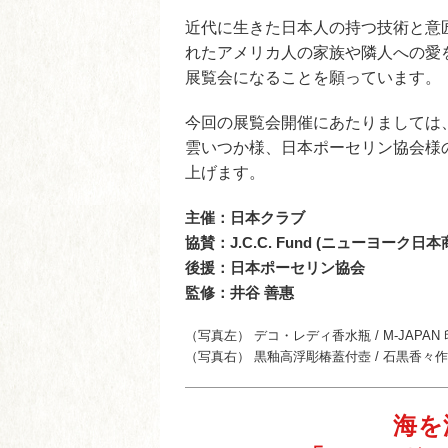
近代に生きた日本人の持つ技術と意
れたアメリカ人の家族や隣人への愛
展覧会になることを願っています。
今回の展覧会開催にあたりましては
雲いつか様、日本ポーセリン協会様
上げます。
主催：日本クラブ
協賛：J.C.C. Fund (ニューヨーク
後援：日本ポーセリン協会
監修：井谷 善惠
（写真左） デコ・レディ香水瓶 / M-JAPAN 印 1921-
（写真右） 黒釉高浮彫椿蓋付壺 / 石黒香々作 / 明治
海を