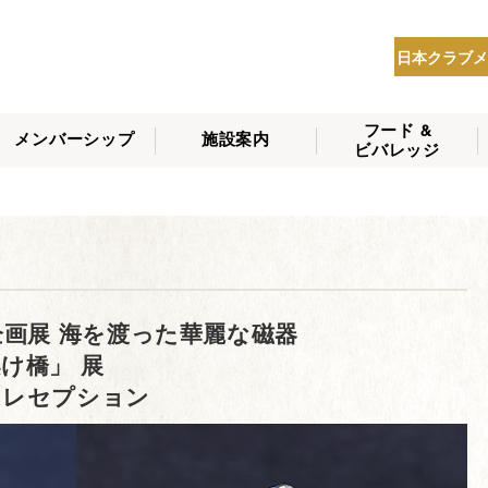
日本クラブメ
フード &
メンバーシップ
施設案内
ビバレッジ
THE NIPPON CLUB
メンバーシップの種
会員へのサービス
会員特典
入会方法
NEWS
類
企画展 海を渡った華麗な磁器
け橋」 展
・レセプション