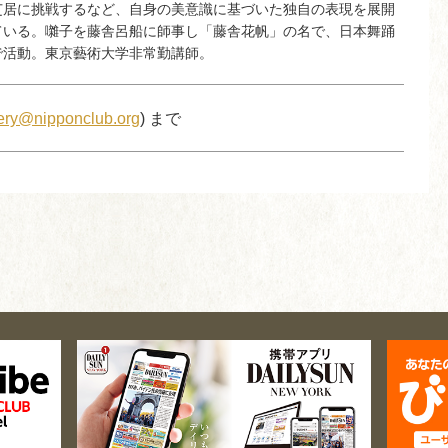
芝居に挑戦するなど、自身の美意識に基づいた独自の表現を展開
ている。囃子を藤舎呂船に師事し「藤舎花帆」の名で、日本舞踊
で活動。東京藝術大学非常勤講師。
lery@nipponclub.org
) まで