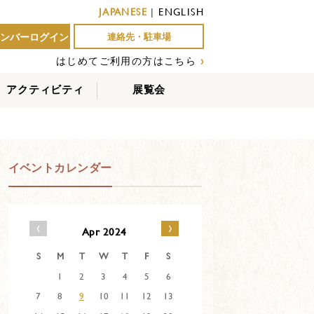
JAPANESE
|
ENGLISH
ンバーログイン
連絡先・駐車場
はじめてご利用の方はこちら
›
アクティビティ
展覧会
屋外アクティビティ
室内アクティビティ
EVENTS
イベントカレンダー
‹
›
Apr 2024
S
M
T
W
T
F
S
1
2
3
4
5
6
7
8
9
10
11
12
13