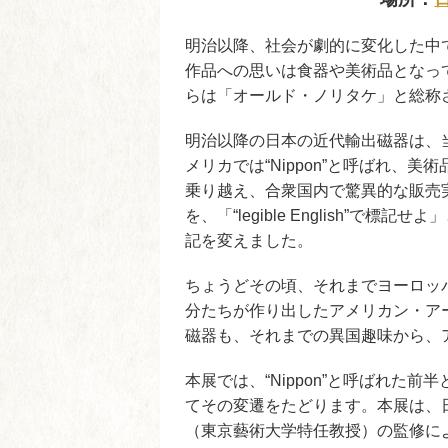
明治以降、社会が劇的に変化した中
作品への思いは食器や美術品となっ
らは「オールド・ノリタケ」と総称
明治以降の日本の近代輸出磁器は、当
メリカでは“Nippon”と呼ばれ、美
乗り越え、合衆国内で驚異的な販売実
を、「“legible English”で標記
記を変えました。
ちょうどその頃、それまでヨーロッ
分たちが作り出したアメリカン・ア
磁器も、それまでの異国趣味から、
本展では、“Nippon”と呼ばれた
てその変遷をたどります。本展は、
（東京藝術大学特任教授）の監修に