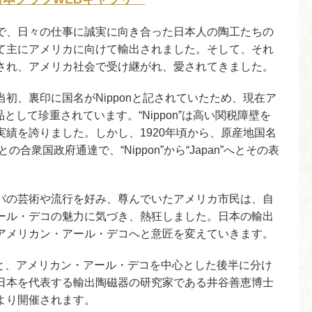
で、日々の仕事に誠実に向き合った日本人の陶工たちの
て主にアメリカに向けて輸出されました。そして、それ
され、アメリカ社会で受け継がれ、愛されてきました。
初、裏印に国名がNipponと記されていたため、現在ア
術品として珍重されています。“Nippon”は高い関税障壁を
績を誇りました。しかし、1920年頃から、原産地国名
せよ」との合衆国政府通達で、“Nippon”から“Japan”へとその表
パの芸術や流行を好み、尊んでいたアメリカ市民は、自
ール・デコの魅力に気づき、熱狂しました。日本の輸出
アメリカン・アール・デコへと意匠を変えていきます。
前半と、アメリカン・アール・デコを中心とした後半に分け
日本を代表する輸出陶磁器の研究家である井谷善恵博士
より開催されます。