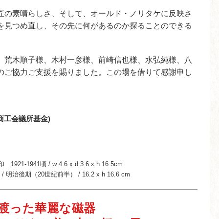
匠の素晴らしさ、そして、オールド・ノリタケに反映さ
を見つめ直し、その先に何があるのか探ることのできる
、荒木順子様、木村一彦様、前崎信也様、水弘純様、八
のご協力ご支援を賜りました。この場を借りて感謝申し
日本商工会議所基金)
1941頃 / w 4.6 x d 3.6 x h 16.5cm
後期（20世紀前半） / 16.2 x h 16.6 cm
渡った華麗な磁器