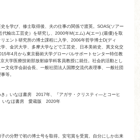
）
史を学び、修士取得後、夫の仕事の関係で渡英。SOAS(ソアー
出工芸史）を研究し、2000年M(エム).A(エー).(最優)を取
リエント研究所の博士課程に入学、2006年哲学博士D(ディ
京藝術大学、金沢大学、多摩大学などで工芸史、日本美術史、異文化交
015年4月から東京藝術大学グローバルサポートセンター特任教
ら帝京大学医療技術部放射線学科客員教授に就任。社会的活動とし
ヒー文化学会副会長、一般社団法人国際交流代表理事、一般社団
理事等。
き』いなほ書房 2017年、『アガサ・クリスティ―とコーヒ
』いなほ書房 愛蔵版 2020年
囃子の分野で初の博士号を取得。安宅賞を受賞。自分にしか出来