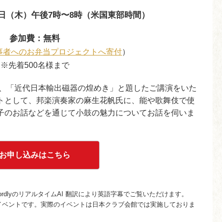
18日（木）午後7時〜8時（米国東部時間）
参加費：無料
事者へのお弁当プロジェクトへ寄付
）
※先着500名様まで
に、「近代日本輸出磁器の煌めき」と題したご講演をいた
トとして、邦楽演奏家の麻生花帆氏に、能や歌舞伎で使
子のお話などを通じて小鼓の魅力についてお話を伺いま
お申し込みはこちら
dlyのリアルタイムAI 翻訳により英語字幕でご覧いただけます。
・イベントです。実際のイベントは日本クラブ会館では実施しておりま