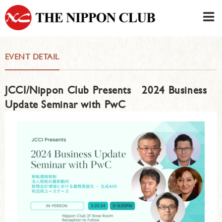
JAPANESE
|
ENGLISH
EVENT DETAIL
Member LOG IN
CONTACT・PARKING
JCCI/Nippon Club Presents 2024 Business
SIGN UP FOR FIRST USER
›
Update Seminar with PwC