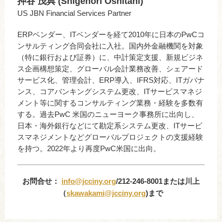
押谷 茂典 (Shigenori Oshitani)
US JBN Financial Services Partner
ERPベンダー、ITベンダーを経て2010年に日本のPwCコ
ンサルティング合同会社に入社。国内外金融機関を対象
（特に銀行および証券）に、中計策定支援、新規ビジネ
ス企画構想策定、グローバル会計業務改善、シェアード
サービス化、管理会計、ERP導入、IFRS対応、ITガバナ
ンス、コアバンキングシステム更改、ITサービスマネジ
メント等に関するコンサルティング業務・経験を多数有
する。過去PwC 米国のニューヨーク事務所に出向し、
日本・海外銀行などにて勘定系システム更改、ITサービ
スマネジメントなどグローバルプロジェクトの支援経験
を持つ。2022年より再度PwC米国に出向。
お問合せ：
info@jcciny.org
/212-246-8001または川上
（
skawakami@jcciny.org
)まで