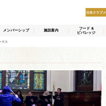
日本クラブメ
フード &
メンバーシップ
施設案内
ビバレッジ
THE NIPPON CLUB
ーラス
メンバーシップの種
会員へのサービス
会員特典
入会方法
NEWS
類