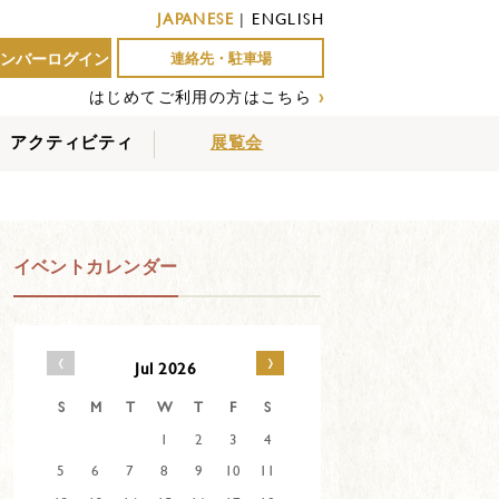
JAPANESE
|
ENGLISH
ンバーログイン
連絡先・駐車場
はじめてご利用の方はこちら
›
アクティビティ
展覧会
屋外アクティビティ
室内アクティビティ
EVENTS
イベントカレンダー
‹
›
Jul 2026
S
M
T
W
T
F
S
1
2
3
4
5
6
7
8
9
10
11