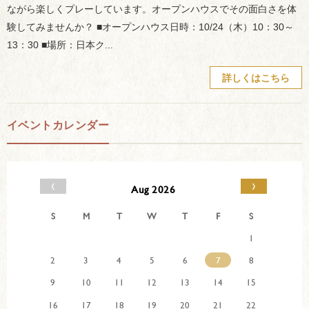
ながら楽しくプレーしています。オープンハウスでその面白さを体
験してみませんか？ ■オープンハウス日時：10/24（木）10：30～
13：30 ■場所：日本ク...
詳しくはこちら
イベントカレンダー
‹
›
Aug 2026
S
M
T
W
T
F
S
1
2
3
4
5
6
7
8
9
10
11
12
13
14
15
16
17
18
19
20
21
22